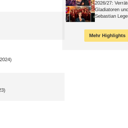
2026/​27: Verrät
Gladiatoren un
Sebastian Lege
Mehr Highlights
–2024)
23)