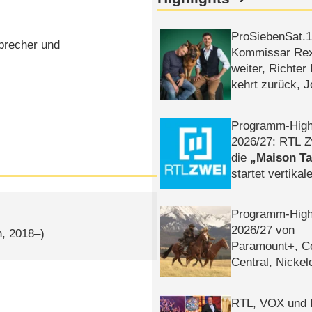
ProSiebenSat.1 
precher und
Kommissar Rex 
weiter, Richter
kehrt zurück, 
Klaas machen 
Programm-High
2026/​27: RTL Z
die
Maison T
startet vertika
– Tag & Nacht
Programm-High
2026/​27 von
n, 2018–)
Paramount+, 
Central, Nicke
WELT
RTL, VOX und