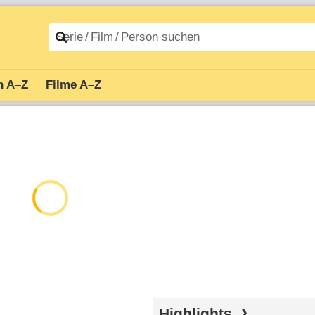
n A–Z
Filme A–Z
Highlights