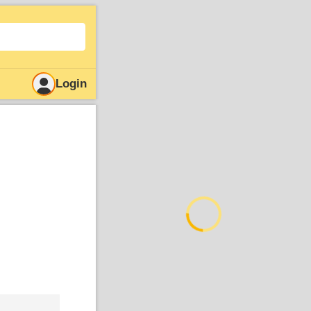
Login