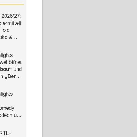
2026/​27:
ermittelt
 Hold
Joko &
Urlaub
lights
wei öffnet
abou
und
len
Berlin
-Ableger
lights
Comedy
lodeon und
 RTL+