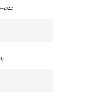
17–2021)
21)