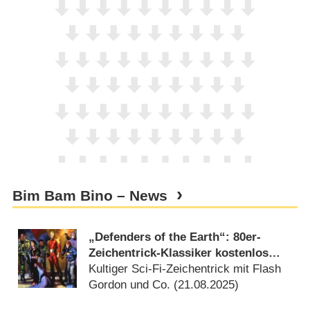
Bim Bam Bino – News
„Defenders of the Earth“: 80er-
Zeichentrick-Klassiker kostenlos
zum Streamen verfügbar
Kultiger Sci-Fi-Zeichentrick mit Flash
Gordon und Co. (
21.08.2025
)