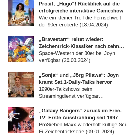
Prosit, „Hugo“! Rückblick auf die
erfolgreiche interaktive Gameshow
Wie ein kleiner Troll die Fernsehwelt
der 90er eroberte (
18.04.2024
)
„Bravestarr“ reitet wieder:
Zeichentrick-Klassiker nach zehn
Jahren zurück in Deutschland
Space-Western der 80er bei Joyn
verfügbar (
26.03.2024
)
„Sonja“ und „Jörg Pilawa“: Joyn
kramt Sat.1-Daily-Talks hervor
1990er-Talkshows beim
Streamingdienst verfügbar
(
10.01.2024
)
„Galaxy Rangers“ zurück im Free-
TV: Erste Ausstrahlung seit 1997
ProSieben Maxx wiederholt kultige Sci-
Fi-Zeichentrickserie (
09.01.2024
)