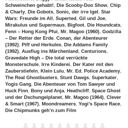
Schweinchen gehabt!
,
Die Scooby-Doo Show
,
Chip
& Charly
,
Die Gobots
,
Sonic, der irre Igel
,
Star
Wars: Freunde im All
,
Superted
,
Gil und Joe
,
Mirakulus und Supermaus
,
Bigfoot
,
Die Houndcats
,
Fenn – Hong Kong Pfui
,
Mr. Magoo (1960)
,
Godzilla
– Der Retter der Erde
,
Conan, der Abenteurer
(1992)
,
Piff und Herkules
,
Die Addams Family
(1992)
,
Ausflug ins Märchenland
,
Centurions
,
Gravedale High – Die total verrückte
Monsterschule
,
Irre Kinderei
,
Der Kater mit den
Zauberstiefeln
,
Klein Lulu
,
Mr. Ed
,
Police Academy
,
The Real Ghostbusters
,
Stunt Dawgs
,
Superkater
,
Yogis Gang
,
Die Abenteuer von Tom Sawyer und
Huck Finn
,
Bony und Anja
,
Heathcliff
,
Space Ghost
und der Dschungelplanet
,
Mr. Magoo (1964)
,
Clever
& Smart (1967)
,
Moondreamers
,
Yogi’s Space Race
,
Die Chipmunks geh’n zum Film