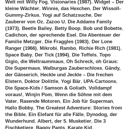
Welt mit Willy Fog
,
Visionaries (1987)
,
Widget – Der
kleine Wächter
,
Winnie, das Hexchen
,
Der Wissoll-
Gummy-Zirkus
,
Yogi auf Schatzsuche
,
Der
Zauberer von Oz
,
Zazoo U
,
Die Addams Family
(1973)
,
Beetle Bailey
,
Betty Boop
,
Bob und Bobette
,
Cadichon, der sprechende Esel
,
Die Abenteuer der
Familie Metzger
,
Die Fraggles (1983)
,
Der Lone
Ranger (1966)
,
Mikrobi
,
Rambo
,
Richie Rich (1981)
,
Space Baby
,
Der Tick (1994)
,
Die Toffels
,
Topo
Gigio, die Weltraummaus
,
Oh Schreck, oh Graus:
Die Supermaus
,
Walburgas Zauberschloss
,
Gändy,
der Gänserich
,
Heckle und Jeckle – Die frechen
Elstern
,
Doktor Dolittle
,
Yogi Bär
,
UPA-Cartoons
,
Die Space-Kids /​ Samson & Goliath
,
Volldampf
voraus!
,
Winjin Pom
,
Wenn die Söhne mit dem
Vater
,
Rasende Motoren
,
Ein Job für Superman
,
Hallo Bobby
,
The Greatest Adventure: Stories from
the Bible
,
Ein Elefant für alle Fälle
,
Dynodog, der
Wunderhund
,
Albert, der 5. Musketier
,
Die 3
Fischketiere
,
Baggy Pants
,
Karate Kid
,