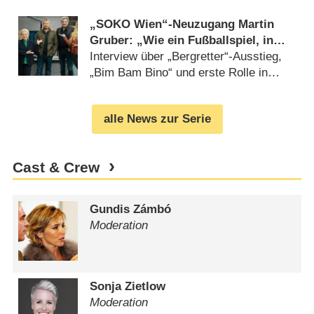
„SOKO Wien“-Neuzugang Martin
Gruber: „Wie ein Fußballspiel, in
das man in der 95. Minute
Interview über „Bergretter“-Ausstieg,
eingewechselt wird“
„Bim Bam Bino“ und erste Rolle in
Gottschalk-Film (
19.10.2023
)
alle News zur Serie
Cast & Crew
Gundis Zámbó
Moderation
Sonja Zietlow
Moderation