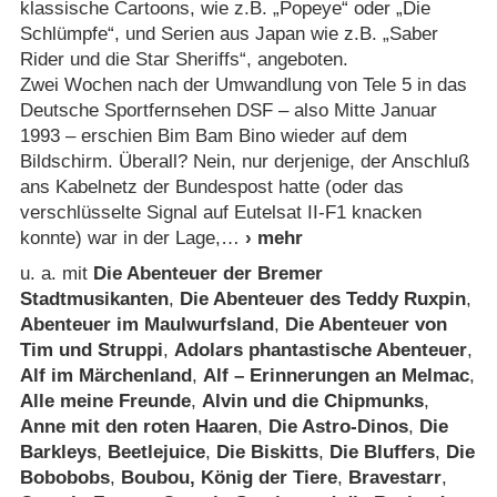
klassische Cartoons, wie z.B. „Popeye“ oder „Die
Schlümpfe“, und Serien aus Japan wie z.B. „Saber
Rider und die Star Sheriffs“, angeboten.
Zwei Wochen nach der Umwandlung von Tele 5 in das
Deutsche Sportfernsehen DSF – also Mitte Januar
1993 – erschien Bim Bam Bino wieder auf dem
Bildschirm. Überall? Nein, nur derjenige, der Anschluß
ans Kabelnetz der Bundespost hatte (oder das
verschlüsselte Signal auf Eutelsat II-F1 knacken
konnte) war in der Lage,
u. a. mit
Die Abenteuer der Bremer
Stadtmusikanten
,
Die Abenteuer des Teddy Ruxpin
,
Abenteuer im Maulwurfsland
,
Die Abenteuer von
Tim und Struppi
,
Adolars phantastische Abenteuer
,
Alf im Märchenland
,
Alf – Erinnerungen an Melmac
,
Alle meine Freunde
,
Alvin und die Chipmunks
,
Anne mit den roten Haaren
,
Die Astro-Dinos
,
Die
Barkleys
,
Beetlejuice
,
Die Biskitts
,
Die Bluffers
,
Die
Bobobobs
,
Boubou, König der Tiere
,
Bravestarr
,