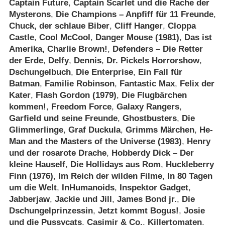
Captain Future
,
Captain Scarlet und die Rache der
Mysterons
,
Die Champions – Anpfiff für 11 Freunde
,
Chuck, der schlaue Biber
,
Cliff Hanger
,
Cloppa
Castle
,
Cool McCool
,
Danger Mouse (1981)
,
Das ist
Amerika, Charlie Brown!
,
Defenders – Die Retter
der Erde
,
Delfy
,
Dennis
,
Dr. Pickels Horrorshow
,
Dschungelbuch
,
Die Enterprise
,
Ein Fall für
Batman
,
Familie Robinson
,
Fantastic Max
,
Felix der
Kater
,
Flash Gordon (1979)
,
Die Flugbärchen
kommen!
,
Freedom Force
,
Galaxy Rangers
,
Garfield und seine Freunde
,
Ghostbusters
,
Die
Glimmerlinge
,
Graf Duckula
,
Grimms Märchen
,
He-
Man and the Masters of the Universe (1983)
,
Henry
und der rosarote Drache
,
Hobberdy Dick – Der
kleine Hauself
,
Die Hollidays aus Rom
,
Huckleberry
Finn (1976)
,
Im Reich der wilden Filme
,
In 80 Tagen
um die Welt
,
InHumanoids
,
Inspektor Gadget
,
Jabberjaw
,
Jackie und Jill
,
James Bond jr.
,
Die
Dschungelprinzessin
,
Jetzt kommt Bogus!
,
Josie
und die Pussycats
,
Casimir & Co.
,
Killertomaten
,