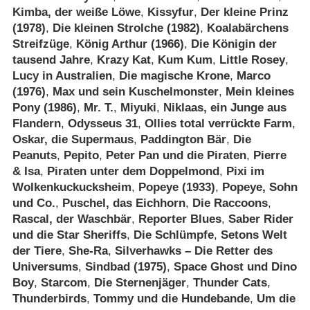
Kimba, der weiße Löwe
,
Kissyfur
,
Der kleine Prinz
(1978)
,
Die kleinen Strolche (1982)
,
Koalabärchens
Streifzüge
,
König Arthur (1966)
,
Die Königin der
tausend Jahre
,
Krazy Kat
,
Kum Kum
,
Little Rosey
,
Lucy in Australien
,
Die magische Krone
,
Marco
(1976)
,
Max und sein Kuschelmonster
,
Mein kleines
Pony (1986)
,
Mr. T.
,
Miyuki
,
Niklaas, ein Junge aus
Flandern
,
Odysseus 31
,
Ollies total verrückte Farm
,
Oskar, die Supermaus
,
Paddington Bär
,
Die
Peanuts
,
Pepito
,
Peter Pan und die Piraten
,
Pierre
& Isa
,
Piraten unter dem Doppelmond
,
Pixi im
Wolkenkuckucksheim
,
Popeye (1933)
,
Popeye, Sohn
und Co.
,
Puschel, das Eichhorn
,
Die Raccoons
,
Rascal, der Waschbär
,
Reporter Blues
,
Saber Rider
und die Star Sheriffs
,
Die Schlümpfe
,
Setons Welt
der Tiere
,
She-Ra
,
Silverhawks – Die Retter des
Universums
,
Sindbad (1975)
,
Space Ghost und Dino
Boy
,
Starcom
,
Die Sternenjäger
,
Thunder Cats
,
Thunderbirds
,
Tommy und die Hundebande
,
Um die