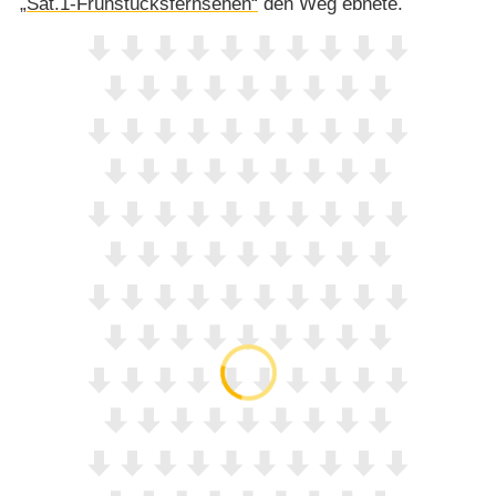
„Sat.1-Frühstücksfernsehen“
den Weg ebnete.