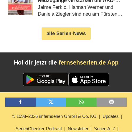
Neuzugänge verstärken die ARD-
Telenovela
Jaime Ferkic, Hannah Werner und
Daniela Ziegler sind neu am Fürstenhof
(15.07.2026)
alle Serien-News
Hol dir jetzt die
fernsehserien.de App
© 1998–2026 imfernsehen GmbH & Co. KG
Updates
SerienChecker-Podcast
Newsletter
Serien A–Z