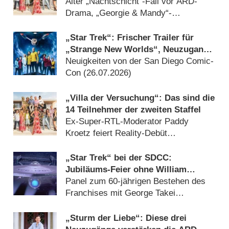
„WWM“-Aufguss siegt bei Jung und
Alter „Nachtschicht“-Fall vor ARD-
Alt
Drama, „Georgie & Mandy“-
Wiederholungen solide (04.08.2026)
„Star Trek“: Frischer Trailer für
„Strange New Worlds“, Neuzugang
bei „Starfleet Academy“ und „Star
Neuigkeiten von der San Diego Comic-
Trek: Scouts“
Con (26.07.2026)
„Villa der Versuchung“: Das sind die
14 Teilnehmer der zweiten Staffel
Ex-Super-RTL-Moderator Paddy
Kroetz feiert Reality-Debüt
(16.07.2026)
„Star Trek“ bei der SDCC:
Jubiläums-Feier ohne William
Shatner
Panel zum 60-jährigen Bestehen des
Franchises mit George Takei
(16.07.2026)
„Sturm der Liebe“: Diese drei