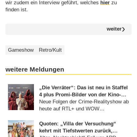
wir zudem ein Interview geführt, welches
hier
zu
finden ist.
weiter
Gameshow
Retro/Kult
weitere Meldungen
„Die Verräter“: Das ist neu in Staffel
4 plus Promi-Bilder von der Kino-
Premiere
Neue Folgen der Crime-Realityshow ab
heute auf RTL+ und WOW
(03.08.2026)
Quoten: „Villa der Versuchung“
kehrt mit Tiefstwerten zurück,