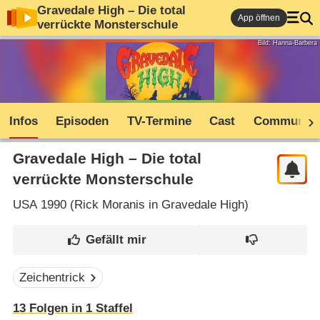
Gravedale High – Die total
App öffnen
verrückte Monsterschule
Bild: Hanna-Barbera
Infos
Episoden
TV-Termine
Cast
Community
Gravedale High – Die total
verrückte Monsterschule
USA
1990 (
Rick Moranis in Gravedale High
)
Zeichentrick
13
Folgen in
1
Staffel