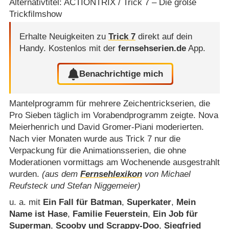
Alternativtitel: ACTIONTRIX / Trick 7 – Die große
Trickfilmshow
Erhalte Neuigkeiten zu
Trick 7
direkt auf dein
Handy.
Kostenlos mit der
fernsehserien.de
App.
Benachrichtige mich
Mantelprogramm für mehrere Zeichentrickserien, die
Pro Sieben täglich im Vorabendprogramm zeigte. Nova
Meierhenrich und David Gromer-Piani moderierten.
Nach vier Monaten wurde aus Trick 7 nur die
Verpackung für die Animationsserien, die ohne
Moderationen vormittags am Wochenende ausgestrahlt
wurden.
(aus dem
Fernsehlexikon
von Michael
Reufsteck und Stefan Niggemeier)
u. a. mit
Ein Fall für Batman
,
Superkater
,
Mein
Name ist Hase
,
Familie Feuerstein
,
Ein Job für
Superman
,
Scooby und Scrappy-Doo
,
Siegfried