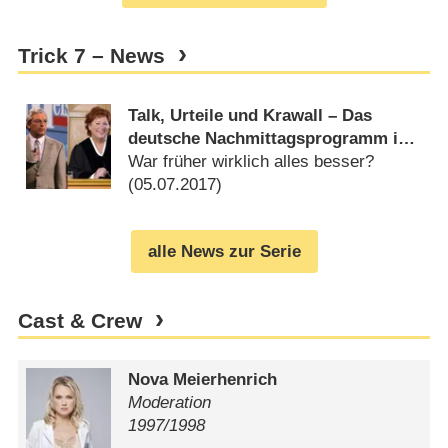
Trick 7 – News
Talk, Urteile und Krawall – Das
deutsche Nachmittagsprogramm im
Wandel
War früher wirklich alles besser?
(
05.07.2017
)
alle News zur Serie
Cast & Crew
Nova Meierhenrich
Moderation
1997/​1998