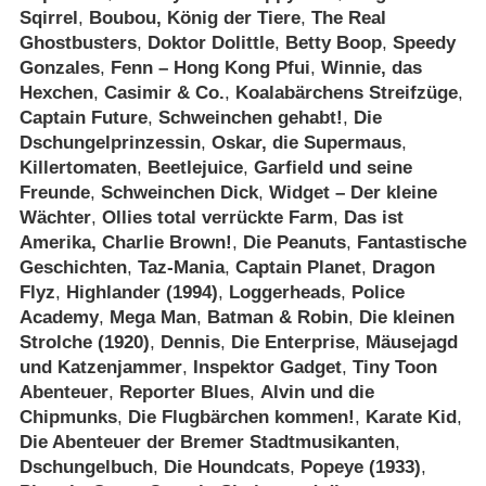
Sqirrel
,
Boubou, König der Tiere
,
The Real
Ghostbusters
,
Doktor Dolittle
,
Betty Boop
,
Speedy
Gonzales
,
Fenn – Hong Kong Pfui
,
Winnie, das
Hexchen
,
Casimir & Co.
,
Koalabärchens Streifzüge
,
Captain Future
,
Schweinchen gehabt!
,
Die
Dschungelprinzessin
,
Oskar, die Supermaus
,
Killertomaten
,
Beetlejuice
,
Garfield und seine
Freunde
,
Schweinchen Dick
,
Widget – Der kleine
Wächter
,
Ollies total verrückte Farm
,
Das ist
Amerika, Charlie Brown!
,
Die Peanuts
,
Fantastische
Geschichten
,
Taz-Mania
,
Captain Planet
,
Dragon
Flyz
,
Highlander (1994)
,
Loggerheads
,
Police
Academy
,
Mega Man
,
Batman & Robin
,
Die kleinen
Strolche (1920)
,
Dennis
,
Die Enterprise
,
Mäusejagd
und Katzenjammer
,
Inspektor Gadget
,
Tiny Toon
Abenteuer
,
Reporter Blues
,
Alvin und die
Chipmunks
,
Die Flugbärchen kommen!
,
Karate Kid
,
Die Abenteuer der Bremer Stadtmusikanten
,
Dschungelbuch
,
Die Houndcats
,
Popeye (1933)
,