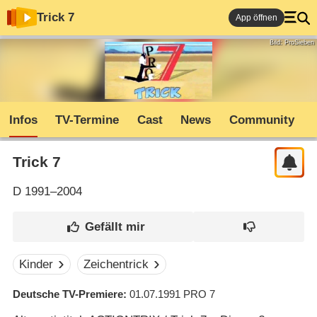
Trick 7
App öffnen
Bild: ProSieben
Infos
TV-Termine
Cast
News
Community
Trick 7
D
1991–2004
Kinder
Zeichentrick
Deutsche TV-Premiere
01.07.1991
PRO 7