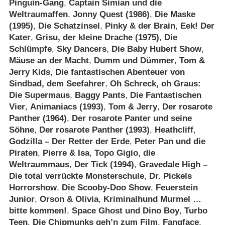
Pinguin-Gang
,
Captain Simian und die
Weltraumaffen
,
Jonny Quest (1986)
,
Die Maske
(1995)
,
Die Schatzinsel
,
Pinky & der Brain
,
Eek! Der
Kater
,
Grisu, der kleine Drache (1975)
,
Die
Schlümpfe
,
Sky Dancers
,
Die Baby Hubert Show
,
Mäuse an der Macht
,
Dumm und Dümmer
,
Tom &
Jerry Kids
,
Die fantastischen Abenteuer von
Sindbad, dem Seefahrer
,
Oh Schreck, oh Graus:
Die Supermaus
,
Baggy Pants
,
Die Fantastischen
Vier
,
Animaniacs (1993)
,
Tom & Jerry
,
Der rosarote
Panther (1964)
,
Der rosarote Panter und seine
Söhne
,
Der rosarote Panther (1993)
,
Heathcliff
,
Godzilla – Der Retter der Erde
,
Peter Pan und die
Piraten
,
Pierre & Isa
,
Topo Gigio, die
Weltraummaus
,
Der Tick (1994)
,
Gravedale High –
Die total verrückte Monsterschule
,
Dr. Pickels
Horrorshow
,
Die Scooby-Doo Show
,
Feuerstein
Junior
,
Orson & Olivia
,
Kriminalhund Murmel …
bitte kommen!
,
Space Ghost und Dino Boy
,
Turbo
Teen
,
Die Chipmunks geh’n zum Film
,
Fangface
,