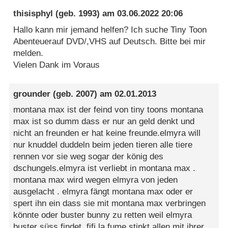
thisisphyl
(geb. 1993) am
03.06.2022 20:06
Hallo kann mir jemand helfen? Ich suche Tiny Toon
Abenteuerauf DVD/,VHS auf Deutsch. Bitte bei mir
melden.
Vielen Dank im Voraus
grounder
(geb. 2007) am
02.01.2013
montana max ist der feind von tiny toons montana
max ist so dumm dass er nur an geld denkt und
nicht an freunden er hat keine freunde.elmyra will
nur knuddel duddeln beim jeden tieren alle tiere
rennen vor sie weg sogar der könig des
dschungels.elmyra ist verliebt in montana max .
montana max wird wegen elmyra von jeden
ausgelacht . elmyra fängt montana max oder er
spert ihn ein dass sie mit montana max verbringen
könnte oder buster bunny zu retten weil elmyra
buster süss findet. fifi la fume stinkt allen mit ihrer