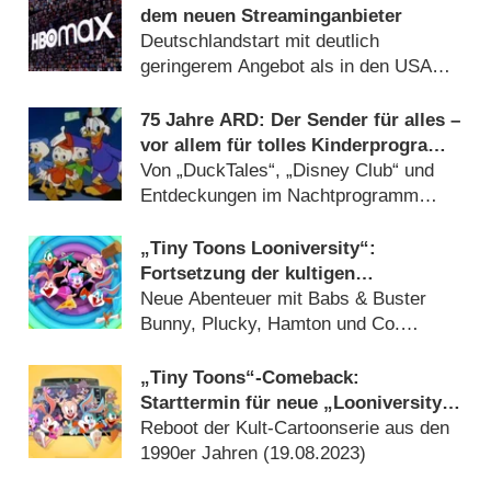
dem neuen Streaminganbieter
Deutschlandstart mit deutlich
geringerem Angebot als in den USA
(
20.01.2026
)
75 Jahre ARD: Der Sender für alles –
vor allem für tolles Kinderprogramm
und Filmschätze
Von „DuckTales“, „Disney Club“ und
Entdeckungen im Nachtprogramm
(
07.06.2025
)
„Tiny Toons Looniversity“:
Fortsetzung der kultigen
Zeichentrickserie schon bald in
Neue Abenteuer mit Babs & Buster
Deutschland
Bunny, Plucky, Hamton und Co.
(
02.11.2023
)
„Tiny Toons“-Comeback:
Starttermin für neue „Looniversity“-
Serie
Reboot der Kult-Cartoonserie aus den
1990er Jahren (
19.08.2023
)