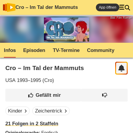
Cro – Im Tal der Mammuts
App öffnen
Bild: Film Roman
Infos
Episoden
TV-Termine
Community
Cro – Im Tal der Mammuts
USA
1993–1995 (
Cro
)
Kinder
Zeichentrick
21
Folgen in
2
Staffeln
Originalsprache
Englisch