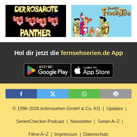
Hol dir jetzt die
fernsehserien.de App
© 1998–2026 imfernsehen GmbH & Co. KG
Updates
SerienChecker-Podcast
Newsletter
Serien A–Z
Filme A–Z
Impressum
Datenschutz