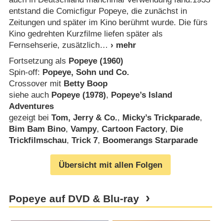
entstand die Comicfigur Popeye, die zunächst in
Zeitungen und später im Kino berühmt wurde. Die fürs
Kino gedrehten Kurzfilme liefen später als
Fernsehserie, zusätzlich
Fortsetzung als
Popeye (1960)
Spin-off:
Popeye, Sohn und Co.
Crossover mit
Betty Boop
siehe auch
Popeye (1978)
,
Popeye’s Island
Adventures
gezeigt bei
Tom, Jerry & Co.
,
Micky’s Trickparade
,
Bim Bam Bino
,
Vampy
,
Cartoon Factory
,
Die
Trickfilmschau
,
Trick 7
,
Boomerangs Starparade
Übersicht mit allen Folgen
Popeye auf DVD & Blu-ray