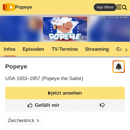
Popeye
App öffnen
Bild: Fleischer Studios
Infos
Episoden
TV-Termine
Streaming
Cast
Popeye
USA
1933–1957 (
Popeye the Sailor
)
jetzt ansehen
Zeichentrick