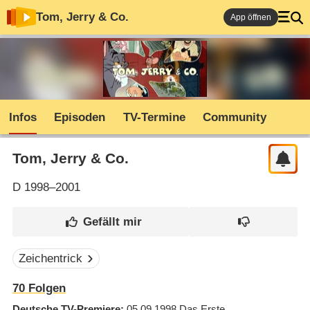
Tom, Jerry & Co.
App öffnen
Infos
Episoden
TV-Termine
Community
Tom, Jerry & Co.
D
1998–2001
Zeichentrick
70
Folgen
Deutsche TV-Premiere
05.09.1998
Das Erste