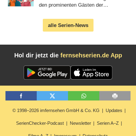
den prominenten Gästen der
Geburtstagsausgabe (06.08.2026)
alle Serien-News
Hol dir jetzt die
fernsehserien.de App
© 1998–2026 imfernsehen GmbH & Co. KG
Updates
SerienChecker-Podcast
Newsletter
Serien A–Z
Filme A–Z
Impressum
Datenschutz