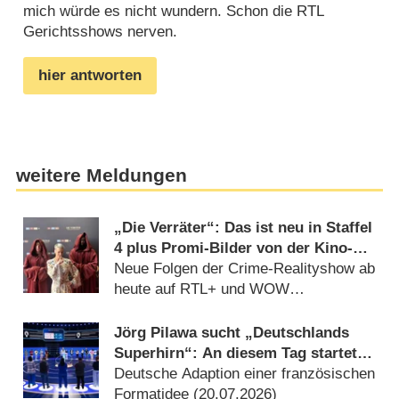
mich würde es nicht wundern. Schon die RTL
Gerichtsshows nerven.
hier antworten
weitere Meldungen
„Die Verräter“: Das ist neu in Staffel
4 plus Promi-Bilder von der Kino-
Premiere
Neue Folgen der Crime-Realityshow ab
heute auf RTL+ und WOW
(03.08.2026)
Jörg Pilawa sucht „Deutschlands
Superhirn“: An diesem Tag startet
die neue Sat.1-Quizshow
Deutsche Adaption einer französischen
Formatidee (20.07.2026)