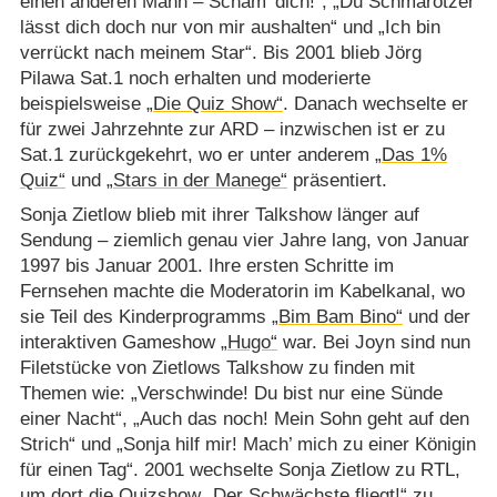
einen anderen Mann – Schäm’ dich!“, „Du Schmarotzer
lässt dich doch nur von mir aushalten“ und „Ich bin
verrückt nach meinem Star“. Bis 2001 blieb Jörg
Pilawa Sat.1 noch erhalten und moderierte
beispielsweise
„Die Quiz Show“
. Danach wechselte er
für zwei Jahrzehnte zur ARD – inzwischen ist er zu
Sat.1 zurückgekehrt, wo er unter anderem
„Das 1%
Quiz“
und
„Stars in der Manege“
präsentiert.
Sonja Zietlow blieb mit ihrer Talkshow länger auf
Sendung – ziemlich genau vier Jahre lang, von Januar
1997 bis Januar 2001. Ihre ersten Schritte im
Fernsehen machte die Moderatorin im Kabelkanal, wo
sie Teil des Kinderprogramms
„Bim Bam Bino“
und der
interaktiven Gameshow
„Hugo“
war. Bei Joyn sind nun
Filetstücke von Zietlows Talkshow zu finden mit
Themen wie: „Verschwinde! Du bist nur eine Sünde
einer Nacht“, „Auch das noch! Mein Sohn geht auf den
Strich“ und „Sonja hilf mir! Mach’ mich zu einer Königin
für einen Tag“. 2001 wechselte Sonja Zietlow zu RTL,
um dort die Quizshow
„Der Schwächste fliegt!“
zu