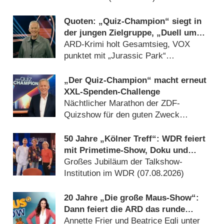
Quoten: „Quiz-Champion“ siegt in
der jungen Zielgruppe, „Duell um
die Welt“-Best-of geht völlig unter
ARD-Krimi holt Gesamtsieg, VOX
punktet mit „Jurassic Park“
(09.08.2026)
„Der Quiz-Champion“ macht erneut
XXL-Spenden-Challenge
Nächtlicher Marathon der ZDF-
Quizshow für den guten Zweck
(30.07.2026)
50 Jahre „Kölner Treff“: WDR feiert
mit Primetime-Show, Doku und
Rückblicken
Großes Jubiläum der Talkshow-
Institution im WDR (07.08.2026)
20 Jahre „Die große Maus-Show“:
Dann feiert die ARD das runde
Jubiläum
Annette Frier und Beatrice Egli unter