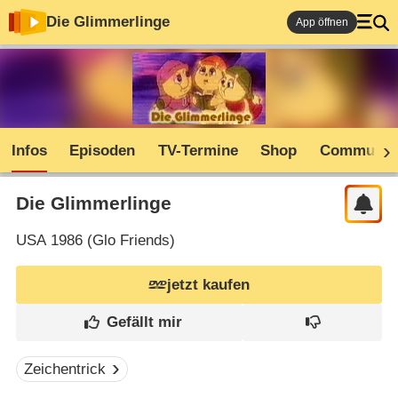
Die Glimmerlinge
App öffnen
Infos
Episoden
TV-Termine
Shop
Communit
Die Glimmerlinge
USA
1986 (
Glo Friends
)
jetzt kaufen
Zeichentrick