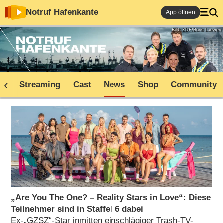
Notruf Hafenkante
App öffnen
Bild: ZDF/Boris Laewen
ne
Streaming
Cast
News
Shop
Community
„Are You The One? – Reality Stars in Love“: Diese
Teilnehmer sind in Staffel 6 dabei
Ex-„GZSZ“-Star inmitten einschlägiger Trash-TV-