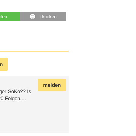
eilen
drucken
en
melden
iger SoKo?? Is
20 Folgen....