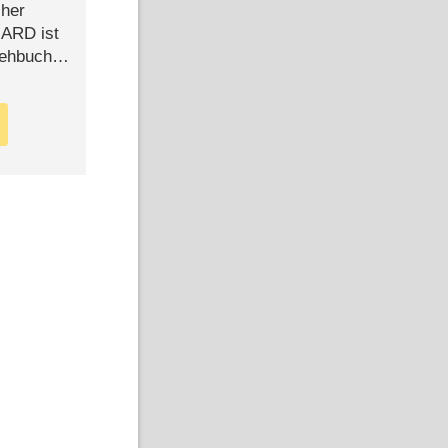
cher
n ARD ist
rehbuch
iew