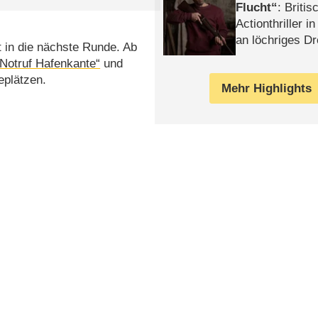
Flucht
: Britis
Actionthriller i
an löchriges D
in die nächste Runde. Ab
gekettet – Rev
„Notruf Hafenkante“
und
eplätzen.
Mehr Highlights