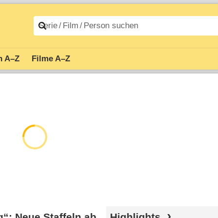
n A–Z
Filme A–Z
“: Neue Staffeln ab
Highlights