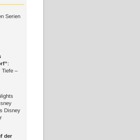
en Serien
s
rf
:
 Tiefe –
lights
isney
ls Disney
r
f der