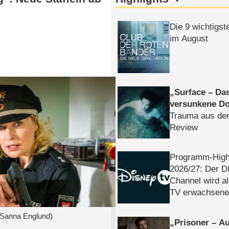
Die 9 wichtigst
im August
Surface – Da
versunkene Do
Trauma aus der
Review
Programm-High
2026/​27: Der D
Channel wird a
TV erwachsene
 (Sanna Englund)
Prisoner – Au