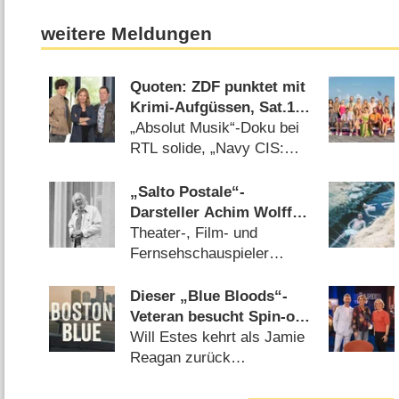
weitere Meldungen
Quoten: ZDF punktet mit
Krimi-Aufgüssen, Sat.1
mit Zweitliga-Auftakt
„Absolut Musik“-Doku bei
RTL solide, „Navy CIS:
Origins“ versagt bei Kabel
Eins (08.08.2026)
„Salto Postale“-
Darsteller Achim Wolff
ist tot
Theater-, Film- und
Fernsehschauspieler
wurde 87 Jahre alt
(10.07.2026)
Dieser „Blue Bloods“-
Veteran besucht Spin-off
„Boston Blue“
Will Estes kehrt als Jamie
Reagan zurück
(08.08.2026)