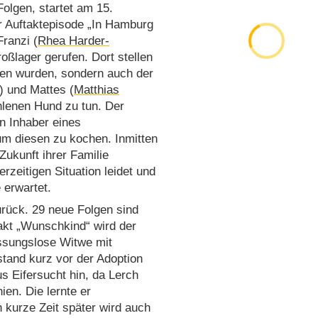
olgen, startet am 15.
r Auftaktepisode „In Hamburg
Franzi (
Rhea Harder-
oßlager gerufen. Dort stellen
len wurden, sondern auch der
) und Mattes (
Matthias
lenen Hund zu tun. Der
en Inhaber eines
um diesen zu kochen. Inmitten
Zukunft ihrer Familie
zeitigen Situation leidet und
 erwartet.
rück. 29 neue Folgen sind
akt „Wunschkind“ wird der
assungslose Witwe mit
tand kurz vor der Adoption
s Eifersucht hin, da Lerch
ien. Die lernte er
 kurze Zeit später wird auch