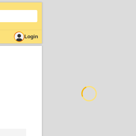
Login