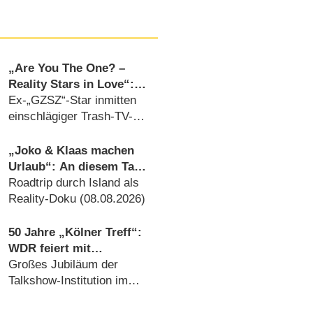
„Are You The One? –
Reality Stars in Love“:
Diese Teilnehmer sind in
Ex-„GZSZ“-Star inmitten
Staffel 6 dabei
einschlägiger Trash-TV-
Gesichter (28.07.2026)
„Joko & Klaas machen
Urlaub“: An diesem Tag
startet die neue Sendung
Roadtrip durch Island als
des Entertainer-Duos
Reality-Doku (08.08.2026)
50 Jahre „Kölner Treff“:
WDR feiert mit
Primetime-Show, Doku
Großes Jubiläum der
und Rückblicken
Talkshow-Institution im
WDR (07.08.2026)