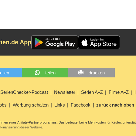
rien.de App
teilen
teilen
drucken
SerienChecker-Podcast
Newsletter
Serien A–Z
Filme A–Z
obs
Werbung schalten
Links
Facebook
zurück nach oben
men eines Affiliate-Partnerprogramms. Das bedeutet keine Mehrkosten für Käufer, unterstüt
Finanzierung dieser Website.