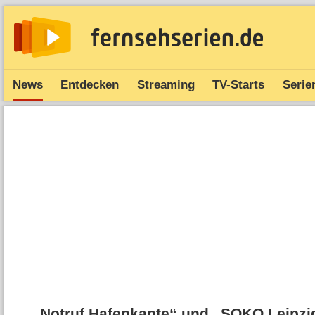
News
Entdecken
Streaming
TV-Starts
Serie
„Notruf Hafenkante“ und „SOKO Leipzig