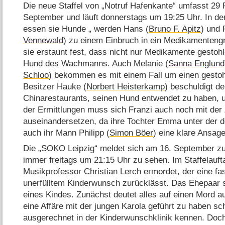
Die neue Staffel von „Notruf Hafenkante“ umfasst 29 F
September und läuft donnerstags um 19:25 Uhr. In de
essen sie Hunde „ werden Hans (
Bruno F. Apitz
) und 
Vennewald
) zu einem Einbruch in ein Medikamentengr
sie erstaunt fest, dass nicht nur Medikamente gestoh
Hund des Wachmanns. Auch Melanie (
Sanna Englund
Schloo
) bekommen es mit einem Fall um einen gestoh
Besitzer Hauke (
Norbert Heisterkamp
) beschuldigt d
Chinarestaurants, seinen Hund entwendet zu haben, 
der Ermittlungen muss sich Franzi auch noch mit der 
auseinandersetzen, da ihre Tochter Emma unter der der
auch ihr Mann Philipp (
Simon Böer
) eine klare Ansage
Die „SOKO Leipzig“ meldet sich am 16. September zu
immer freitags um 21:15 Uhr zu sehen. Im Staffelauft
Musikprofessor Christian Lerch ermordet, der eine f
unerfülltem Kinderwunsch zurücklässt. Das Ehepaar s
eines Kindes. Zunächst deutet alles auf einen Mord au
eine Affäre mit der jungen Karola geführt zu haben sch
ausgerechnet in der Kinderwunschklinik kennen. Doch