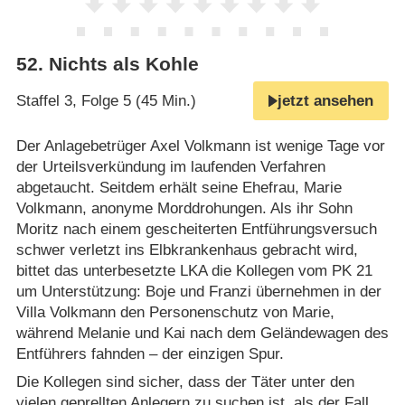
52
.
Nichts als Kohle
Staffel 3, Folge 5 (45 Min.)
jetzt ansehen
Der Anlagebetrüger Axel Volkmann ist wenige Tage vor
der Urteilsverkündung im laufenden Verfahren
abgetaucht. Seitdem erhält seine Ehefrau, Marie
Volkmann, anonyme Morddrohungen. Als ihr Sohn
Moritz nach einem gescheiterten Entführungsversuch
schwer verletzt ins Elbkrankenhaus gebracht wird,
bittet das unterbesetzte LKA die Kollegen vom PK 21
um Unterstützung: Boje und Franzi übernehmen in der
Villa Volkmann den Personenschutz von Marie,
während Melanie und Kai nach dem Geländewagen des
Entführers fahnden – der einzigen Spur.
Die Kollegen sind sicher, dass der Täter unter den
vielen geprellten Anlegern zu suchen ist, als der Fall