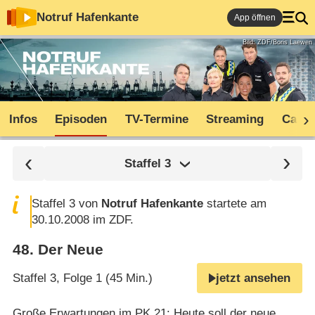
Notruf Hafenkante
App öffnen
Bild: ZDF/Boris Laewen
Infos
Episoden
TV-Termine
Streaming
Cast
Staffel
3
Staffel 3 von
Notruf Hafenkante
startete am
30.10.2008 im ZDF.
48
.
Der Neue
Staffel 3, Folge 1 (45 Min.)
jetzt ansehen
Große Erwartungen im PK 21: Heute soll der neue