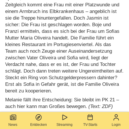
Zeitgleich kommt eine Frau mit einer Platzwunde und
einem Armbruch ins Elbkrankenhaus – angeblich ist
sie die Treppe hinuntergefallen. Doch Jasmin ist
sicher: Die Frau ist geschlagen worden. Boje und
Franzi ermitteln, dass es sich bei der Frau um Sofias
Mutter Maria Oliveira handelt. Die Familie führt ein
kleines Restaurant im Portugiesenviertel. Als das
Team auch noch Zeuge einer Auseinandersetzung
zwischen Vater Oliveira und Sofia wird, liegt der
Verdacht nahe, dass er es ist, der Frau und Tochter
schlägt. Doch dann treten weitere Ungereimtheiten auf.
Steckt ein Ring von Schutzgelderpressern dahinter?
Erst als Sofia in Gefahr gerät, ist die Familie Oliveira
bereit zu kooperieren.
Melanie fällt ihre Entscheidung: Sie bleibt im PK 21 –
auch hier kann man Großes bewegen.
(Text: ZDF)
Deutsche TV-Premiere
Do. 29.01.2009
ZDF
News
Entdecken
Streaming
TV-Starts
Login