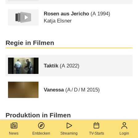
Rosen aus Jericho
(
A
1994)
Katja Elsner
Regie in Filmen
Taktik
(
A
2022)
Vanessa
(
A
/
D
/
M
2015)
Produktion in Filmen
News
Entdecken
Streaming
TV-Starts
Login