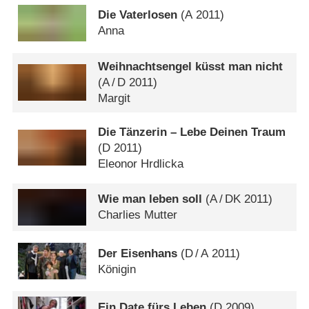
Die Vaterlosen
(
A
2011)
Anna
Weihnachtsengel küsst man nicht
(
A
/
D
2011)
Margit
Die Tänzerin – Lebe Deinen Traum
(
D
2011)
Eleonor Hrdlicka
Wie man leben soll
(
A
/
DK
2011)
Charlies Mutter
Der Eisenhans
(
D
/
A
2011)
Königin
Ein Date fürs Leben
(
D
2009)