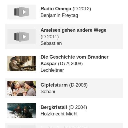
Radio Omega
(
D
2012)
Benjamin Freytag
Ameisen gehen andere Wege
(
D
2011)
Sebastian
Die Geschichte vom Brandner
Kaspar
(
D
/
A
2008)
Lechleitner
Gipfelsturm
(
D
2006)
Schani
Bergkristall
(
D
2004)
Holzknecht Michl