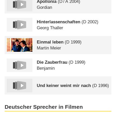
Apollonia
(
D
/
A
2004)
Gordian
Hinterlassenschaften
(
D
2002)
Georg Thaller
Einmal leben
(
D
1999)
Martin Meier
Die Zauberfrau
(
D
1999)
Benjamin
Und keiner weint mir nach
(
D
1996)
Deutscher Sprecher in Filmen