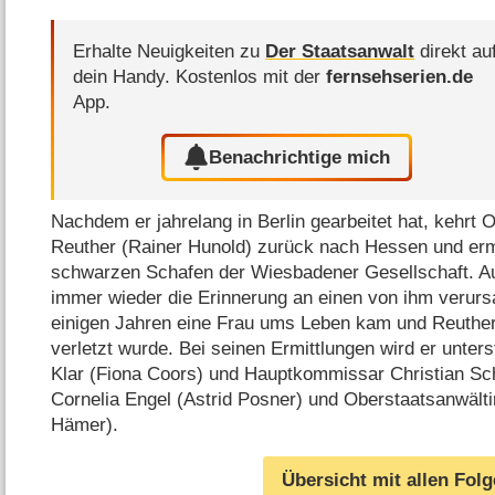
Erhalte Neuigkeiten zu
Der Staatsanwalt
direkt au
dein Handy.
Kostenlos mit der
fernsehserien.de
App.
Benachrichtige mich
Nachdem er jahrelang in Berlin gearbeitet hat, kehrt
Reuther (Rainer Hunold) zurück nach Hessen und ermit
schwarzen Schafen der Wiesbadener Gesellschaft. Au
immer wieder die Erinnerung an einen von ihm verursa
einigen Jahren eine Frau ums Leben kam und Reuthe
verletzt wurde. Bei seinen Ermittlungen wird er unter
Klar (Fiona Coors) und Hauptkommissar Christian Sch
Cornelia Engel (Astrid Posner) und Oberstaatsanwälti
Hämer).
Übersicht mit allen Fol