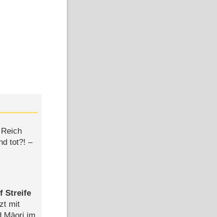
 Reich
d tot?! –
 Streife
zt mit
d Māori im