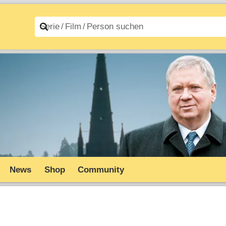
n A–Z
Filme A–Z
News
Shop
Community