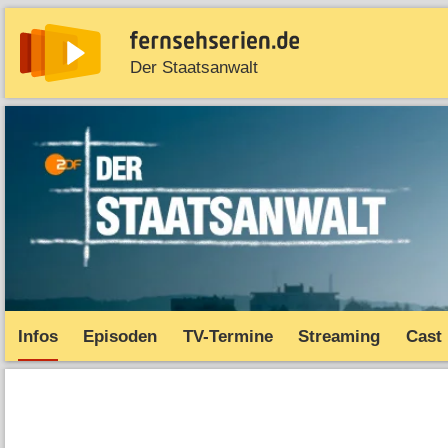
Der Staatsanwalt
News
Entdecken
Streaming
TV-Starts
Serie
Infos
Episoden
TV-Termine
Streaming
Cast