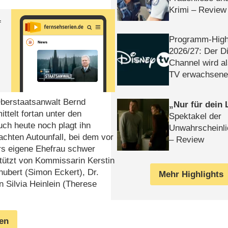
Krimi – Review
f
Programm-High
2026/​27: Der D
Channel wird a
TV erwachsene
 Oberstaatsanwalt Bernd
Nur für dein
telt fortan unter den
Spektakel der
ch heute noch plagt ihn
Unwahrscheinli
chten Autounfall, bei dem vor
– Review
rs eigene Ehefrau schwer
stützt von Kommissarin Kerstin
ubert (Simon Eckert), Dr.
Mehr Highlights
n Silvia Heinlein (Therese
gen