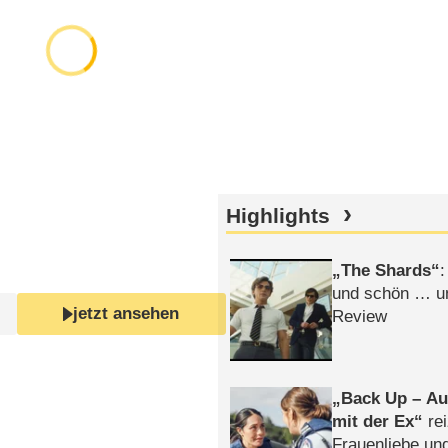
Highlights
The Shards
:
und schön … un
jetzt ansehen
Review
Back Up – Auf
mit der Ex
rei
Frauenliebe un