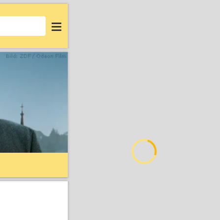
Login