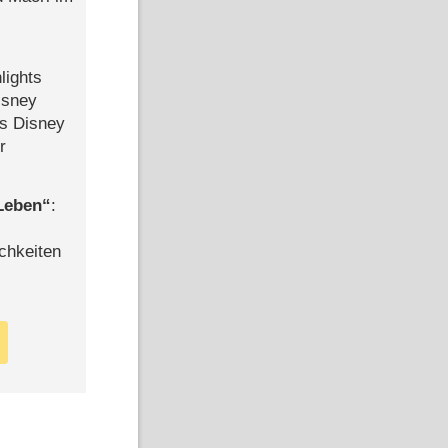
lights
isney
ls Disney
r
 Leben
:
chkeiten