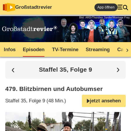
Großstadtrevier
App öffnen
Bild: ARD/Thorsten Jander/Montage Frey
Infos
Episoden
TV-Termine
Streaming
Cast
Staffel 35, Folge 9
479
.
Blitzbirnen und Autobumser
Staffel 35, Folge 9 (48 Min.)
jetzt ansehen