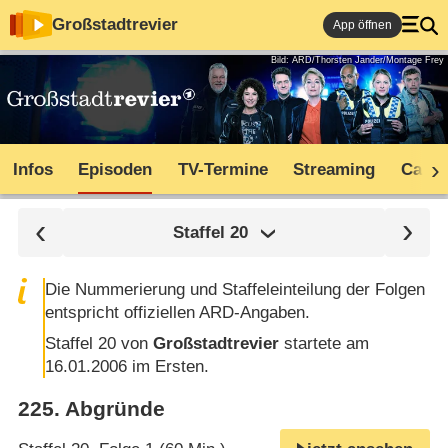
Großstadtrevier
App öffnen
Bild: ARD/Thorsten Jander/Montage Frey
Infos
Episoden
TV-Termine
Streaming
Cast
Staffel
20
Die Nummerierung und Staffeleinteilung der Folgen
entspricht offiziellen ARD-Angaben.
Staffel 20 von
Großstadtrevier
startete am
16.01.2006 im Ersten.
225
.
Abgründe