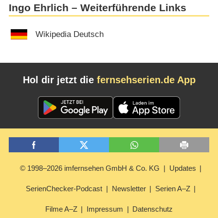
Ingo Ehrlich – Weiterführende Links
Wikipedia Deutsch
Hol dir jetzt die
fernsehserien.de App
© 1998–2026 imfernsehen GmbH & Co. KG
Updates
SerienChecker-Podcast
Newsletter
Serien A–Z
Filme A–Z
Impressum
Datenschutz