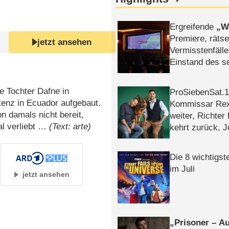
Ergreifende
W
Premiere, rätse
jetzt ansehen
Vermisstenfälle
Einstand des 
Tatort: Münc
Duos
e Tochter Dafne in
ProSiebenSat.1 
tenz in Ecuador aufgebaut.
Kommissar Rex 
n damals nicht bereit,
weiter, Richter
al verliebt …
(Text: arte)
kehrt zurück, 
Klaas machen 
Die 8 wichtigst
im Juli
jetzt ansehen
Prisoner – Au