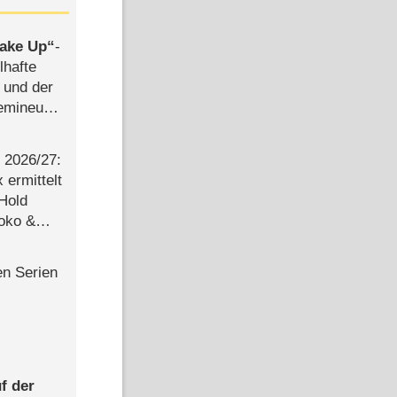
ake Up
-
lhafte
 und der
semineuen
hen
-
2026/​27:
ermittelt
 Hold
Joko &
Urlaub
en Serien
f der