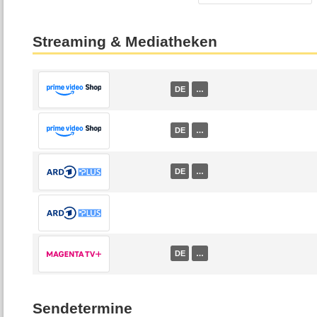
Streaming & Mediatheken
DE
…
DE
…
DE
…
DE
…
Sendetermine