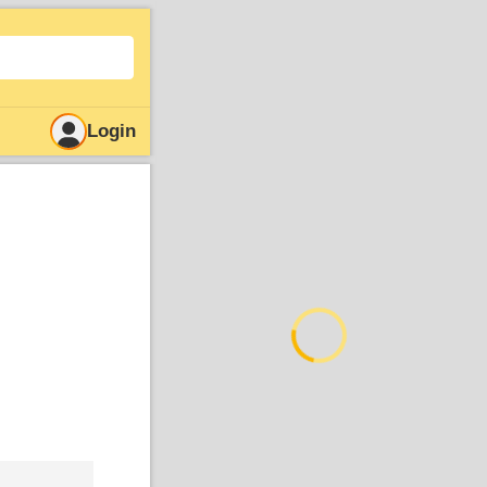
Login