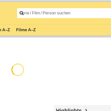
n A–Z
Filme A–Z
Highlights