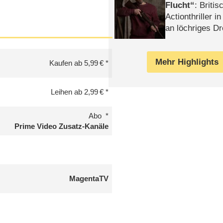
Flucht
: Britis
Actionthriller i
an löchriges D
gekettet – Rev
Mehr Highlights
Kaufen ab 5,99 €
Leihen ab 2,99 €
Abo
Prime Video Zusatz-Kanäle
MagentaTV