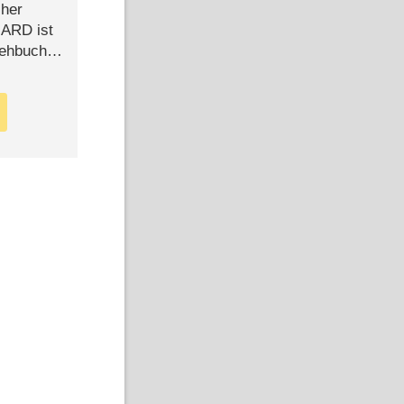
cher
n ARD ist
rehbuch
iew