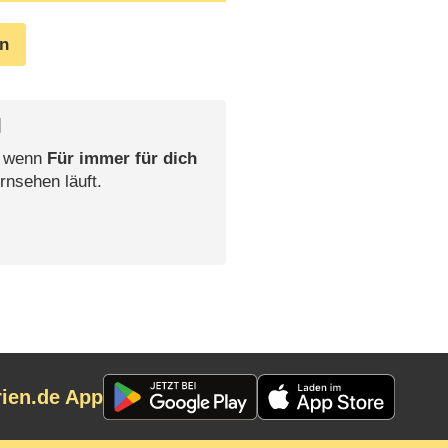
en
l
, wenn
Für immer für dich
rnsehen läuft.
rien.de App