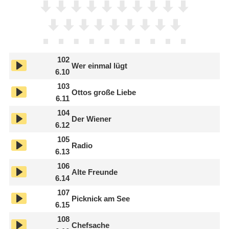
102
Wer einmal lügt
6.10
103
Ottos große Liebe
6.11
104
Der Wiener
6.12
105
Radio
6.13
106
Alte Freunde
6.14
107
Picknick am See
6.15
108
Chefsache