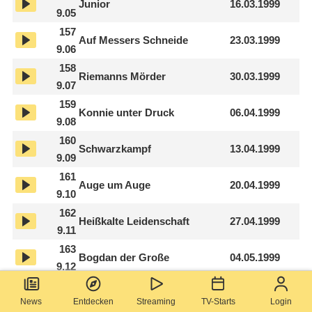
Junior
16.03.1999
9.05
157
Auf Messers Schneide
23.03.1999
9.06
158
Riemanns Mörder
30.03.1999
9.07
159
Konnie unter Druck
06.04.1999
9.08
160
Schwarzkampf
13.04.1999
9.09
161
Auge um Auge
20.04.1999
9.10
162
Heißkalte Leidenschaft
27.04.1999
9.11
163
Bogdan der Große
04.05.1999
9.12
164
Geld oder Liebe
11.05.1999
News
Entdecken
Streaming
TV-Starts
Login
9.13