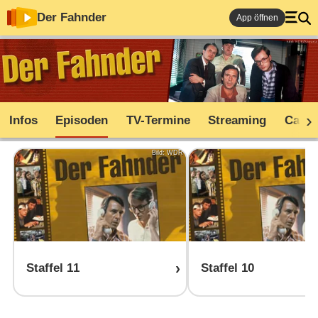
Der Fahnder
App öffnen
Infos
Episoden
TV-Termine
Streaming
Cast
Bild: WDR
Staffel 11
Staffel 10