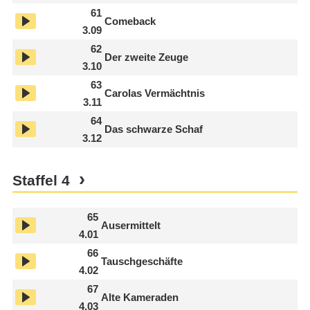
61
Comeback
3.09
62
Der zweite Zeuge
3.10
63
Carolas Vermächtnis
3.11
64
Das schwarze Schaf
3.12
Staffel
4
65
Ausermittelt
4.01
66
Tauschgeschäfte
4.02
67
Alte Kameraden
4.03