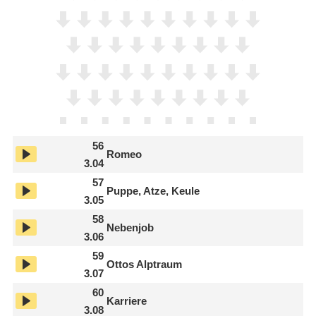
56
Romeo
3.04
57
Puppe, Atze, Keule
3.05
58
Nebenjob
3.06
59
Ottos Alptraum
3.07
60
Karriere
3.08