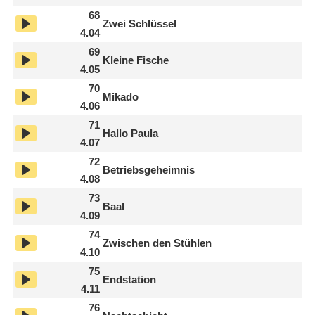
68
Zwei Schlüssel
4.04
69
Kleine Fische
4.05
70
Mikado
4.06
71
Hallo Paula
4.07
72
Betriebsgeheimnis
4.08
73
Baal
4.09
74
Zwischen den Stühlen
4.10
75
Endstation
4.11
76