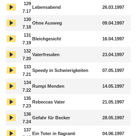
129
Lebensabend
26.03.1997
7.17
130
Ohne Ausweg
09.04.1997
7.18
131
Bleichgesicht
16.04.1997
7.19
132
Vaterfreuden
23.04.1997
7.20
133
Speedy in Schwierigkeiten
07.05.1997
7.21
134
Rumpi Menden
14.05.1997
7.22
135
Rebeccas Vater
21.05.1997
7.23
136
Gefahr für Becker
28.05.1997
7.24
137
Ein Toter in flagranti
04.06.1997