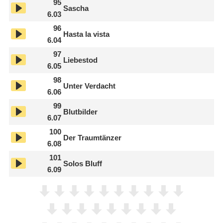
95
Sascha
6.03
96
Hasta la vista
6.04
97
Liebestod
6.05
98
Unter Verdacht
6.06
99
Blutbilder
6.07
100
Der Traumtänzer
6.08
101
Solos Bluff
6.09