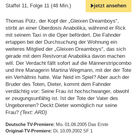
Staffel 11, Folge 11 (48 Min.)
jetzt ansehen
Thomas Pütz, der Kopf der „Gleixen Dreamboys“,
stirbt an einer Überdosis Anabolika, während er Rick
mit seinem Taxi in die Oper befördert. Die Fahnder
ertappen bei der Durchsuchung der Wohnung ein
weiteres Mitglied der „Gleixen Dreamboys“, das sich
gerade mit dem Restvorrat Anabolika davon machen
will. Der Verdacht fällt sofort auf die Männerstripcombo
und ihre Managerin Martina Wegmann, mit der der Tote
ein Verhältnis hatte. War Neid im Spiel? Aber auch der
Bruder des Toten, Dieter, kommt dem Fahnder
verdächtig vor: Seine Frau ist hochschwanger, obwohl
er zeugungsunfähig ist. Ist der Tote der Vater des
Ungeborenen? Deckt Dieter womöglich nur seine
Frau?
(Text: ARD)
Deutsche TV-Premiere
Mo. 01.08.2005
Das Erste
Original-TV-Premiere
Di. 10.09.2002
SF 1