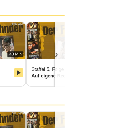
Bild: WDR
Bild: WDR
›
49 Min
49 Min
Staffel 5, Folge 3
Staffel 5, F
Auf eigene Rechnung
Bosporus-
Bild: WDR
Bild: WDR