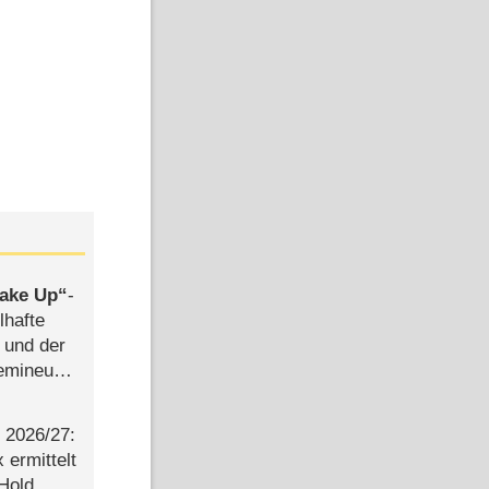
MagentaTV
ake Up
-
lhafte
 und der
semineuen
hen
-
2026/​27:
ermittelt
Bild: WDR
Bild: WDR
 Hold