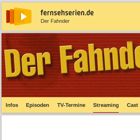
Der Fahnder
News
Entdecken
Streaming
TV-Starts
Serie
Infos
Episoden
TV-Termine
Streaming
Cast