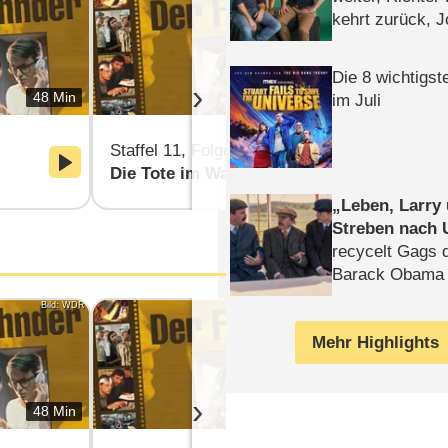
kehrt zurück, 
Klaas machen 
Die 8 wichtigst
›
48 Min
48 Min
im Juli
Staffel 11, Folge 3
Staffel 11, 
Die Tote im Wald
Familienbil
Leben, Larry
Streben nach 
recycelt Gags 
Barack Obama 
Bild: WDR
Bild: WDR
Mehr Highlights
›
48 Min
48 Min