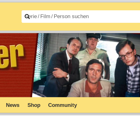
n A–Z
Filme A–Z
News
Shop
Community