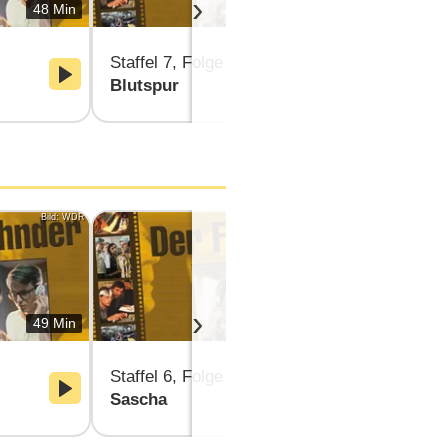
›
48 Min
48 Min
Staffel 7, Folge 3
Staffel 7, F
Blutspur
Die Kündig
Bild: WDR
Bild: WDR
›
49 Min
50 Min
Staffel 6, Folge 3
Staffel 6, F
Sascha
Hasta la vi