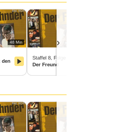
Bild: WDR
Bild: WDR
›
48 Min
48 Min
Staffel 8, Folge 3
Staffel 8, F
 den
Der Freund
Foulspiel
Bild: WDR
Bild: WDR