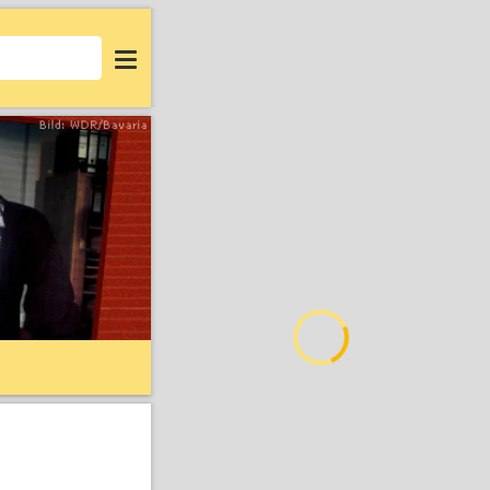
Login