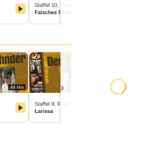
Staffel 10, Folge 3
Staffel 10, 
Falsches Spiel
Bodyguard
Bild: WDR
Bild: WDR
›
48 Min
47 Min
Staffel 9, Folge 3
Staffel 9, F
Larissa
Verdammt l