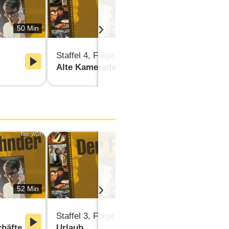
›
50 Min
49 Min
Staffel 4, Folge 3
Staffel 4, F
Alte Kameraden
Zwei Schlü
Bild: WDR
Bild: WDR
›
52 Min
51 Min
Staffel 3, Folge 3
Staffel 3, F
häfte
Urlaub
Romeo