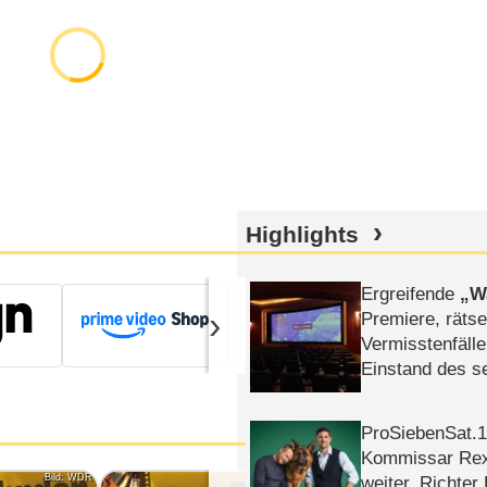
Highlights
Ergreifende
W
›
Premiere, rätse
Vermisstenfälle
Einstand des 
Tatort: Münc
Duos
ProSiebenSat.1 
Kommissar Rex 
Bild: WDR
Bild: WDR
weiter, Richter