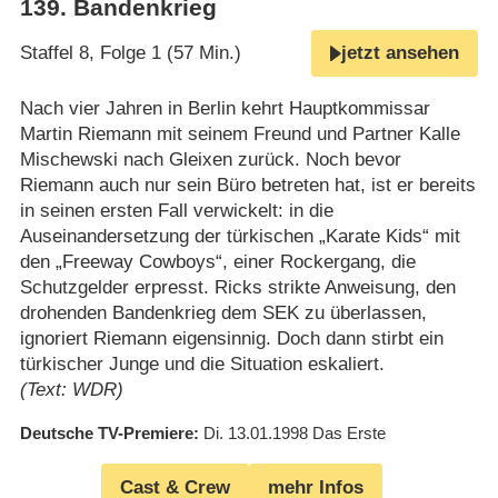
139
.
Bandenkrieg
Staffel 8, Folge 1 (57 Min.)
jetzt ansehen
Nach vier Jahren in Berlin kehrt Hauptkommissar
Martin Riemann mit seinem Freund und Partner Kalle
Mischewski nach Gleixen zurück. Noch bevor
Riemann auch nur sein Büro betreten hat, ist er bereits
in seinen ersten Fall verwickelt: in die
Auseinandersetzung der türkischen „Karate Kids“ mit
den „Freeway Cowboys“, einer Rockergang, die
Schutzgelder erpresst. Ricks strikte Anweisung, den
drohenden Bandenkrieg dem SEK zu überlassen,
ignoriert Riemann eigensinnig. Doch dann stirbt ein
türkischer Junge und die Situation eskaliert.
(Text: WDR)
Deutsche TV-Premiere
Di. 13.01.1998
Das Erste
Cast & Crew
mehr Infos