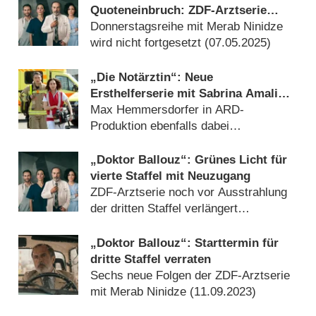
Quoteneinbruch: ZDF-Arztserie
endet nach vier Staffeln
Donnerstagsreihe mit Merab Ninidze
wird nicht fortgesetzt (
07.05.2025
)
„Die Notärztin“: Neue
Ersthelferserie mit Sabrina Amali
findet Starttermin
Max Hemmersdorfer in ARD-
Produktion ebenfalls dabei
(
28.11.2023
)
„Doktor Ballouz“: Grünes Licht für
vierte Staffel mit Neuzugang
ZDF-Arztserie noch vor Ausstrahlung
der dritten Staffel verlängert
(
06.10.2023
)
„Doktor Ballouz“: Starttermin für
dritte Staffel verraten
Sechs neue Folgen der ZDF-Arztserie
mit Merab Ninidze (
11.09.2023
)