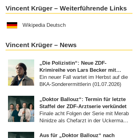
Vincent Krüger – Weiterführende Links
Wikipedia Deutsch
Vincent Krüger – News
„Die Polizistin“: Neue ZDF-
Krimireihe von Lars Becker mit
Thelma Buabeng wird fortgesetzt
Ein neuer Fall wartet im Herbst auf die
BKA-Sonderermittlerin (
01.07.2026
)
„Doktor Ballouz“: Termin für letzte
Staffel der ZDF-Arztserie verkündet
Finale acht Folgen der Serie mit Merab
Ninidze als Chefarzt in der Uckermark
(
28.07.2025
)
Aus für „Doktor Ballouz“ nach