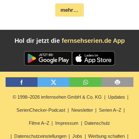
mehr…
Hol dir jetzt die
fernsehserien.de App
© 1998–2026 imfernsehen GmbH & Co. KG
Updates
SerienChecker-Podcast
Newsletter
Serien A–Z
Filme A–Z
Impressum
Datenschutz
Datenschutzeinstellungen
Jobs
Werbung schalten