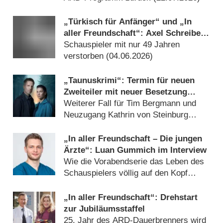
„Türkisch für Anfänger“ und „In
aller Freundschaft“: Axel Schreiber
ist tot
Schauspieler mit nur 49 Jahren
verstorben (
04.06.2026
)
„Taunuskrimi“: Termin für neuen
Zweiteiler mit neuer Besetzung
verkündet
Weiterer Fall für Tim Bergmann und
Neuzugang Kathrin von Steinburg
(
06.10.2025
)
„In aller Freundschaft – Die jungen
Ärzte“: Luan Gummich im Interview
Wie die Vorabendserie das Leben des
Schauspielers völlig auf den Kopf
gestellt hat (
26.10.2023
)
„In aller Freundschaft“: Drehstart
zur Jubiläumsstaffel
25. Jahr des ARD-Dauerbrenners wird