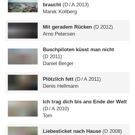
braucht
(
D
/
A
2013)
Marek Kollberg
Mit geradem Rücken
(
D
2012)
Arno Petersen
Buschpiloten küsst man nicht
(
D
2011)
Daniel Berger
Plötzlich fett
(
D
/
A
2011)
Denis Hellmann
Ich trag dich bis ans Ende der Welt
(
D
/
A
2010)
Tom
Liebesticket nach Hause
(
D
2008)