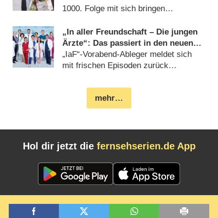
1000. Folge mit sich bringen
(
03.10.2021
)
„In aller Freundschaft – Die jungen
Ärzte“: Das passiert in den neuen
Folgen
„IaF“-Vorabend-Ableger meldet sich
mit frischen Episoden zurück
(
09.08.2021
)
mehr…
Hol dir jetzt die
fernsehserien.de App