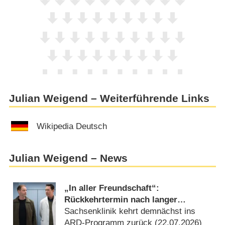
Julian Weigend – Weiterführende Links
Wikipedia Deutsch
Julian Weigend – News
„In aller Freundschaft“:
Rückkehrtermin nach langer
Sommerpause
Sachsenklinik kehrt demnächst ins
ARD-Programm zurück (
22.07.2026
)