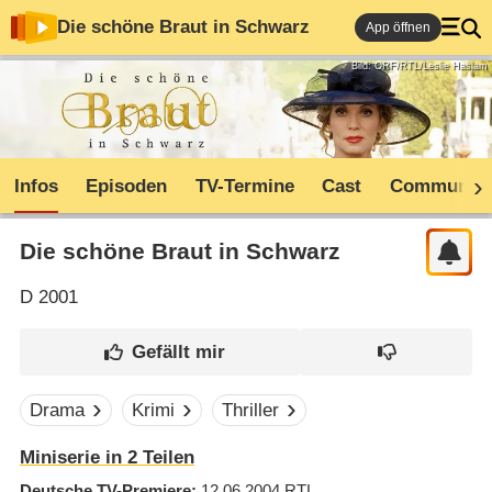
Die schöne Braut in Schwarz
App öffnen
Bild: ORF/RTL/Leslie Haslam
Infos
Episoden
TV-Termine
Cast
Community
Die schöne Braut in Schwarz
D
2001
Drama
Krimi
Thriller
Miniserie in 2 Teilen
Deutsche TV-Premiere
12.06.2004
RTL