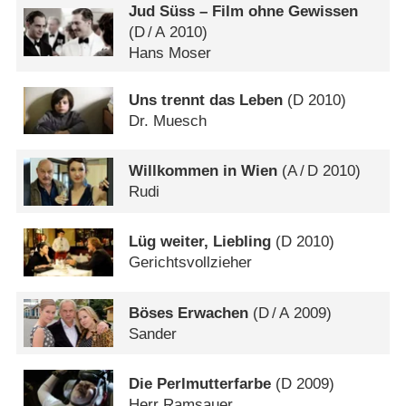
Jud Süss – Film ohne Gewissen
(
D
/
A
2010)
Hans Moser
Uns trennt das Leben
(
D
2010)
Dr. Muesch
Willkommen in Wien
(
A
/
D
2010)
Rudi
Lüg weiter, Liebling
(
D
2010)
Gerichtsvollzieher
Böses Erwachen
(
D
/
A
2009)
Sander
Die Perlmutterfarbe
(
D
2009)
Herr Ramsauer