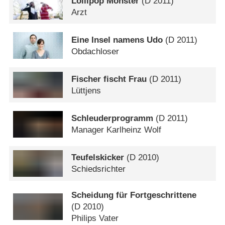
Lollipop Monster
(
D
2011)
Arzt
Eine Insel namens Udo
(
D
2011)
Obdachloser
Fischer fischt Frau
(
D
2011)
Lüttjens
Schleuderprogramm
(
D
2011)
Manager Karlheinz Wolf
Teufelskicker
(
D
2010)
Schiedsrichter
Scheidung für Fortgeschrittene
(
D
2010)
Philips Vater