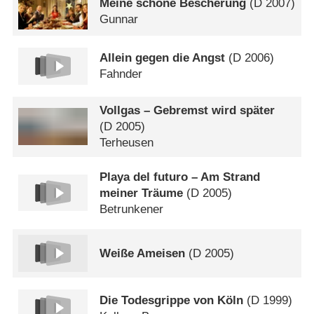
Meine schöne Bescherung
(
D
2007)
Gunnar
Allein gegen die Angst
(
D
2006)
Fahnder
Vollgas – Gebremst wird später
(
D
2005)
Terheusen
Playa del futuro – Am Strand
meiner Träume
(
D
2005)
Betrunkener
Weiße Ameisen
(
D
2005)
Die Todesgrippe von Köln
(
D
1999)