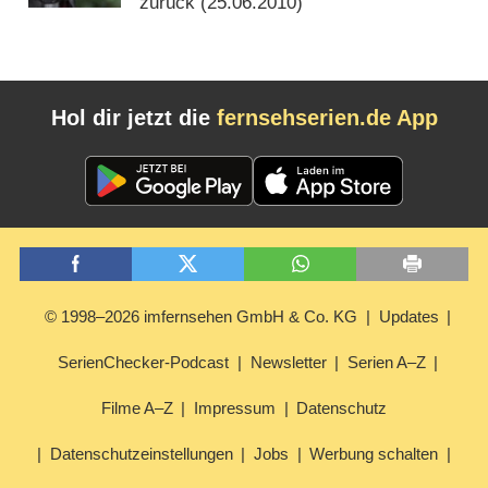
zurück (
25.06.2010
)
Hol dir jetzt die
fernsehserien.de App
© 1998–2026 imfernsehen GmbH & Co. KG
Updates
SerienChecker-Podcast
Newsletter
Serien A–Z
Filme A–Z
Impressum
Datenschutz
Datenschutzeinstellungen
Jobs
Werbung schalten