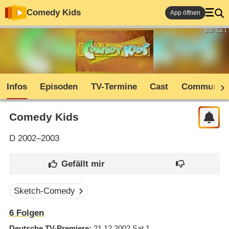
Comedy Kids
App öffnen
Bild: Sat.1
Infos
Episoden
TV-Termine
Cast
Community
Comedy Kids
D
2002–2003
Sketch-Comedy
6
Folgen
Deutsche TV-Premiere
21.12.2002
Sat.1