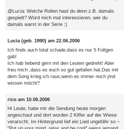
@Lucia: Welche Rollen hast du denn z.B. damals
gespielt? Würd mich mal interessieren, wer du
damals warst in der Serie :)
Lucia
(geb. 1990) am
22.06.2006
Ich finds auch total schade,dass es nur 5 Follgen
gab!
Ich hab liebend gern mit den Leuten gedreht! Aber
freu mich ,dass es euch so gut gefallen hat.Das mit
dem Song krieg ich raus,wenn es immer noch jmd
wissen möcht?
rico
am
10.06.2006
Hi Leute, habe mir die Sendung heute morgen
angeschaut und dort wurden 2 Kiffer auf der Wiese
verarscht. Im Hintergrund lief ein Lied ungefähr so ~
"Put up your mind, relax and be cool" weiss jemand