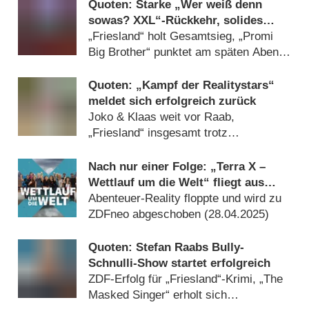
Quoten: Starke „Wer weiß denn
sowas? XXL“-Rückkehr, solides
Staffelfinale von „Ein sehr gutes
„Friesland“ holt Gesamtsieg, „Promi
Quiz“
Big Brother“ punktet am späten Abend
(
12.10.2025
)
Quoten: „Kampf der Realitystars“
meldet sich erfolgreich zurück
Joko & Klaas weit vor Raab,
„Friesland“ insgesamt trotz
Wiederholung unschlagbar
(
08.05.2025
)
Nach nur einer Folge: „Terra X –
Wettlauf um die Welt“ fliegt aus
dem ZDF-Programm
Abenteuer-Reality floppte und wird zu
ZDFneo abgeschoben (
28.04.2025
)
Quoten: Stefan Raabs Bully-
Schnulli-Show startet erfolgreich
ZDF-Erfolg für „Friesland“-Krimi, „The
Masked Singer“ erholt sich