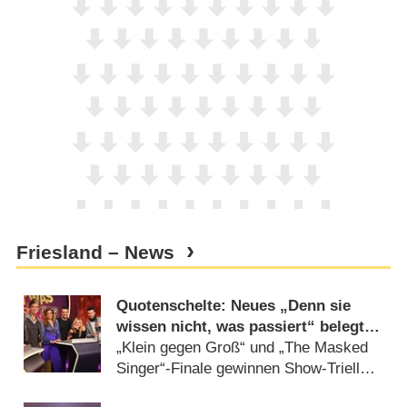
Friesland – News
Quotenschelte: Neues „Denn sie
wissen nicht, was passiert“ belegt
nur fünften Platz bei den Jungen
„Klein gegen Groß“ und „The Masked
Singer“-Finale gewinnen Show-Triell
(
14.12.2025
)