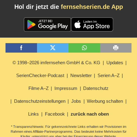
Hol dir jetzt die
fernsehserien.de App
© 1998–2026 imfernsehen GmbH & Co. KG
Updates
SerienChecker-Podcast
Newsletter
Serien A–Z
Filme A–Z
Impressum
Datenschutz
Datenschutzeinstellungen
Jobs
Werbung schalten
Links
Facebook
zurück nach oben
* Transparenzhinweis: Für gekennzeichnete Links erhalten wir Provisionen im
Rahmen eines Affiliate-Partnerprogramms. Das bedeutet keine Mehrkosten für
Käufer, unterstützt uns aber bei der Finanzierung dieser Website.