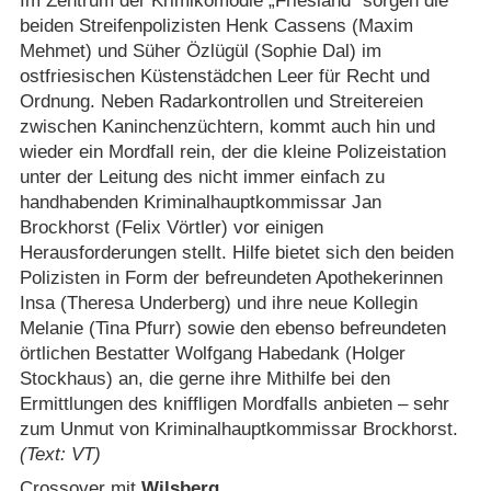
Im Zentrum der Krimikomödie „Friesland“ sorgen die
beiden Streifenpolizisten Henk Cassens (Maxim
Mehmet) und Süher Özlügül (Sophie Dal) im
ostfriesischen Küstenstädchen Leer für Recht und
Ordnung. Neben Radarkontrollen und Streitereien
zwischen Kaninchenzüchtern, kommt auch hin und
wieder ein Mordfall rein, der die kleine Polizeistation
unter der Leitung des nicht immer einfach zu
handhabenden Kriminalhauptkommissar Jan
Brockhorst (Felix Vörtler) vor einigen
Herausforderungen stellt. Hilfe bietet sich den beiden
Polizisten in Form der befreundeten Apothekerinnen
Insa (Theresa Underberg) und ihre neue Kollegin
Melanie (Tina Pfurr) sowie den ebenso befreundeten
örtlichen Bestatter Wolfgang Habedank (Holger
Stockhaus) an, die gerne ihre Mithilfe bei den
Ermittlungen des kniffligen Mordfalls anbieten – sehr
zum Unmut von Kriminalhauptkommissar Brockhorst.
(Text: VT)
Crossover mit
Wilsberg