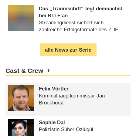
(
22.12.2024
)
Das „Traumschiff“ legt demnächst
bei RTL+ an
Streamingdienst sichert sich
zahlreiche Erfolgsformate des ZDF
(
27.08.2024
)
alle News zur Serie
Cast & Crew
Felix Vörtler
Kriminalhauptkommissar Jan
Brockhorst
Sophie Dal
Polizistin Süher Özlügül