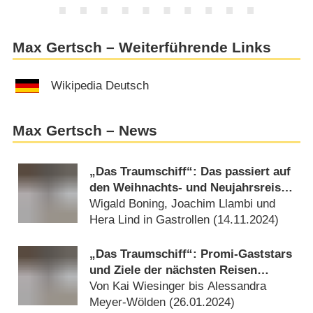
Max Gertsch – Weiterführende Links
Wikipedia Deutsch
Max Gertsch – News
„Das Traumschiff“: Das passiert auf
den Weihnachts- und Neujahrsreisen
2024/​25
Wigald Boning, Joachim Llambi und
Hera Lind in Gastrollen (
14.11.2024
)
„Das Traumschiff“: Promi-Gaststars
und Ziele der nächsten Reisen
stehen fest
Von Kai Wiesinger bis Alessandra
Meyer-Wölden (
26.01.2024
)