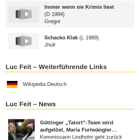
Immer wenn sie Krimis liest
(
D
1994)
Gregor
Schacko Klak
(
L
1989)
Jhull
Luc Feit – Weiterführende Links
Wikipedia Deutsch
Luc Feit – News
Göttinger „Tatort“-Team wird
aufgelöst, Maria Furtwängler
ermittelt wieder alleine
Kommissarin Lindholm geht zurück