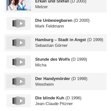
Erkan und Stefan
(
D
2000)
Melzer
Die Unbesiegbaren
(
D
2000)
Mark Feldmann
Hamburg – Stadt in Angst
(
D
1999)
Sebastian Görner
Stunde des Wolfs
(
D
1999)
Micha
Der Handymörder
(
D
1998)
Westheim
Die blinde Kuh
(
D
1996)
Jean-Claude Pitzner