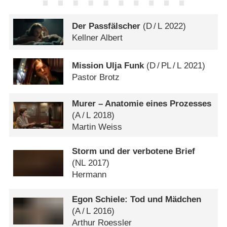
Der Passfälscher
(
D
/
L
2022)
Kellner Albert
Mission Ulja Funk
(
D
/
PL
/
L
2021)
Pastor Brotz
Murer – Anatomie eines Prozesses
(
A
/
L
2018)
Martin Weiss
Storm und der verbotene Brief
(
NL
2017)
Hermann
Egon Schiele: Tod und Mädchen
(
A
/
L
2016)
Arthur Roessler