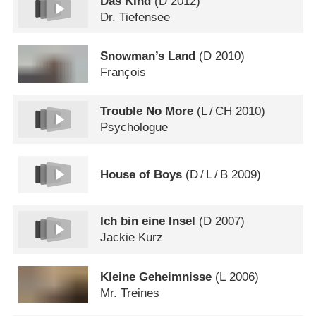
Das Kind
(
D
2012)
Dr. Tiefensee
Snowman’s Land
(
D
2010)
François
Trouble No More
(
L
/
CH
2010)
Psychologue
House of Boys
(
D
/
L
/
B
2009)
Ich bin eine Insel
(
D
2007)
Jackie Kurz
Kleine Geheimnisse
(
L
2006)
Mr. Treines