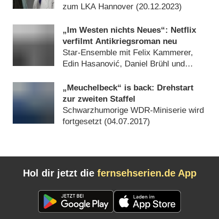
zum LKA Hannover (
20.12.2023
)
„Im Westen nichts Neues“: Netflix
verfilmt Antikriegsroman neu
Star-Ensemble mit Felix Kammerer,
Edin Hasanović, Daniel Brühl und
Devid Striesow (
04.05.2021
)
„Meuchelbeck“ is back: Drehstart
zur zweiten Staffel
Schwarzhumorige WDR-Miniserie wird
fortgesetzt (
04.07.2017
)
Hol dir jetzt die
fernsehserien.de App