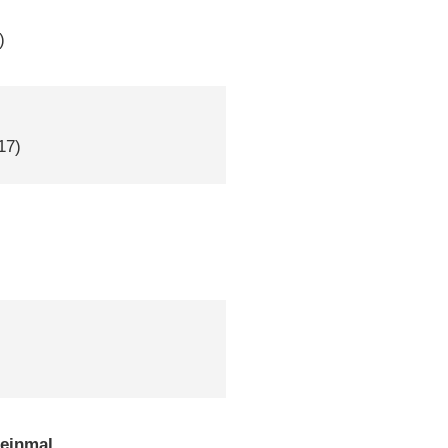
)
17)
 einmal …