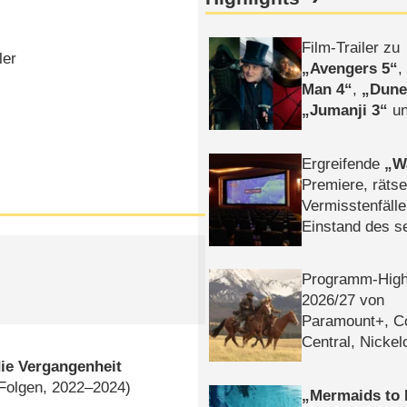
Film-Trailer zu
ler
Avengers 5
Man 4
,
Dune
Jumanji 3
un
Horror
Clayfa
Ergreifende
W
Premiere, rätse
Vermisstenfälle
Einstand des 
Tatort: Münc
Duos
Programm-High
2026/​27 von
Paramount+, 
Central, Nicke
WELT
ie Vergangenheit
 Folgen, 2022–2024)
Mermaids to 