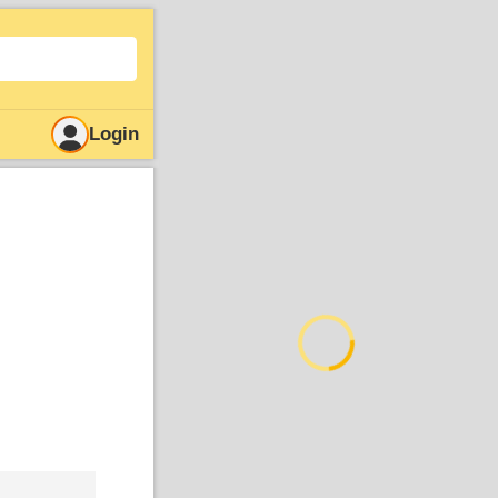
Login