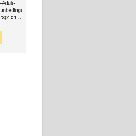
-Adult-
t unbedingt
rspricht –