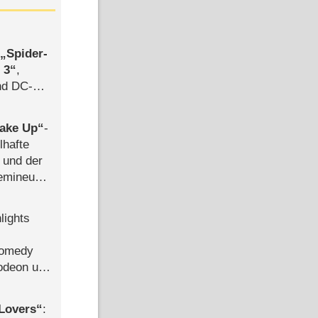
,
Spider-
 3
,
d DC-
ce
ake Up
-
lhafte
 und der
semineuen
hen
-
lights
Comedy
lodeon und
Lovers
: