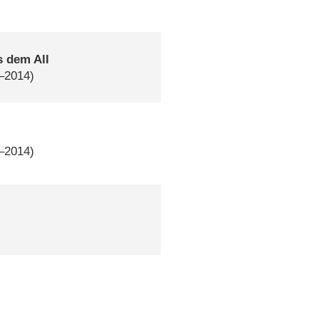
s dem All
0–2014)
1–2014)