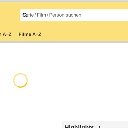
n A–Z
Filme A–Z
Highlights