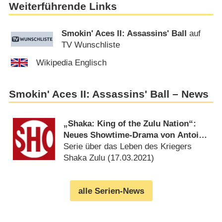
Weiterführende Links
Smokin' Aces II: Assassins' Ball
auf
TV Wunschliste
Wikipedia Englisch
Smokin' Aces II: Assassins' Ball – News
„Shaka: King of the Zulu Nation“:
Neues Showtime-Drama von Antoine
Fuqua bestellt
Serie über das Leben des Kriegers
Shaka Zulu (
17.03.2021
)
alle Serien-News