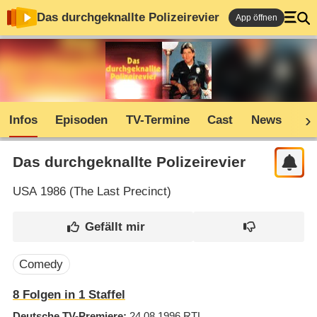
Das durchgeknallte Polizeirevier
App öffnen
Infos
Episoden
TV-Termine
Cast
News
Co
Das durchgeknallte Polizeirevier
USA
1986 (
The Last Precinct
)
Comedy
8
Folgen in
1
Staffel
Deutsche TV-Premiere
24.08.1996
RTL