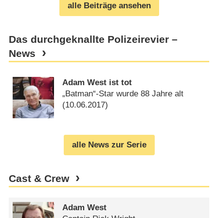
alle Beiträge ansehen
Das durchgeknallte Polizeirevier –
News
Adam West ist tot
„Batman“-Star wurde 88 Jahre alt
(
10.06.2017
)
alle News zur Serie
Cast & Crew
Adam West