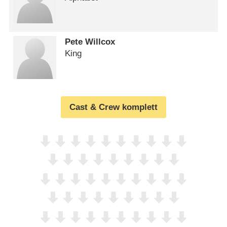
Pete Willcox
King
Cast & Crew komplett