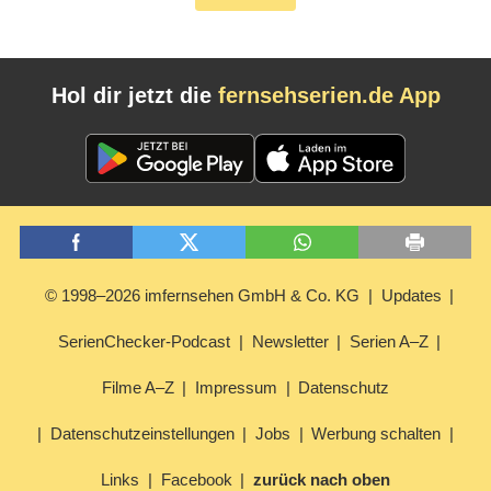
Hol dir jetzt die
fernsehserien.de App
© 1998–2026 imfernsehen GmbH & Co. KG
Updates
SerienChecker-Podcast
Newsletter
Serien A–Z
Filme A–Z
Impressum
Datenschutz
Datenschutzeinstellungen
Jobs
Werbung schalten
Links
Facebook
zurück nach oben