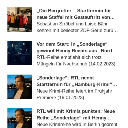
„Die Bergretter“: Starttermin für
neue Staffel mit Gastauftritt von
Heidi Klum verkündet
Sebastian Ströbel und Luise Bähr
kehren mit beliebter ZDF-Serie zurück
(
02.10.2023
)
Vor dem Start: In „Sonderlage“
gewinnt Henny Reents aus „Nord bei
Nordwest“ – Review
RTL-Reihe empfiehlt sich trotz
Mängeln für Nachschub (
14.02.2023
)
„Sonderlage“: RTL nennt
Starttermin für „Hamburg-Krimi“
mit Henny Reents
Neue Krimi-Reihe feiert im Frühjahr
Premiere (
19.01.2023
)
RTL will mit Krimis punkten: Neue
Reihe „Sonderlage“ mit Henny
Reents angekündigt
Neue Krimireihe wird in Berlin gedreht