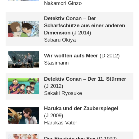
Nakamori Ginzo
Detektiv Conan – Der
Scharfschütze aus einer anderen
Dimension
(
J
2014)
Subaru Okiya
Wir wollten aufs Meer
(
D
2012)
Stasimann
Detektiv Conan – Der 11. Stürmer
(
J
2012)
Sakaki Ryosuke
Haruka und der Zauberspiegel
(
J
2009)
Harukas Vater
Der Einstein des Sex
(
D
1999)