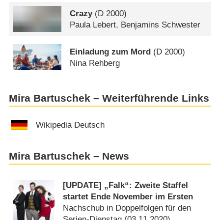
Crazy
(
D
2000)
Paula Lebert, Benjamins Schwester
Einladung zum Mord
(
D
2000)
Nina Rehberg
Mira Bartuschek – Weiterführende Links
Wikipedia Deutsch
Mira Bartuschek – News
[UPDATE] „Falk“: Zweite Staffel
startet Ende November im Ersten
Nachschub in Doppelfolgen für den
Serien-Dienstag (
03.11.2020
)