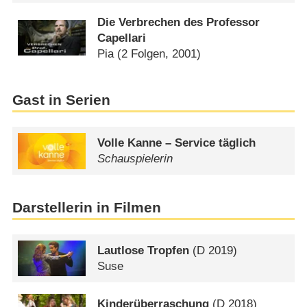
Die Verbrechen des Professor
Capellari
Pia
(2 Folgen, 2001)
Gast in Serien
Volle Kanne – Service täglich
Schauspielerin
Darstellerin in Filmen
Lautlose Tropfen
(
D
2019)
Suse
Kinderüberraschung
(
D
2018)