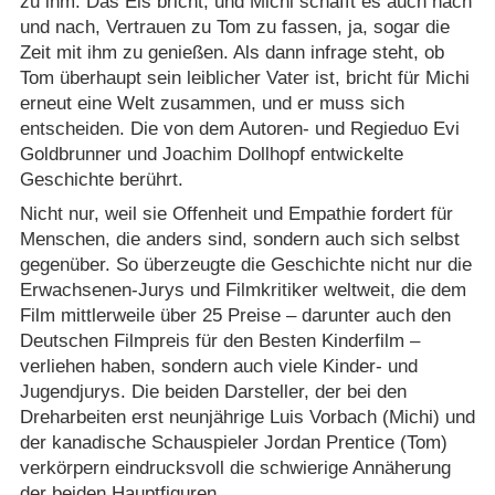
zu ihm. Das Eis bricht, und Michi schafft es auch nach
und nach, Vertrauen zu Tom zu fassen, ja, sogar die
Zeit mit ihm zu genießen. Als dann infrage steht, ob
Tom überhaupt sein leiblicher Vater ist, bricht für Michi
erneut eine Welt zusammen, und er muss sich
entscheiden. Die von dem Autoren- und Regieduo Evi
Goldbrunner und Joachim Dollhopf entwickelte
Geschichte berührt.
Nicht nur, weil sie Offenheit und Empathie fordert für
Menschen, die anders sind, sondern auch sich selbst
gegenüber. So überzeugte die Geschichte nicht nur die
Erwachsenen-Jurys und Filmkritiker weltweit, die dem
Film mittlerweile über 25 Preise – darunter auch den
Deutschen Filmpreis für den Besten Kinderfilm –
verliehen haben, sondern auch viele Kinder- und
Jugendjurys. Die beiden Darsteller, der bei den
Dreharbeiten erst neunjährige Luis Vorbach (Michi) und
der kanadische Schauspieler Jordan Prentice (Tom)
verkörpern eindrucksvoll die schwierige Annäherung
der beiden Hauptfiguren.