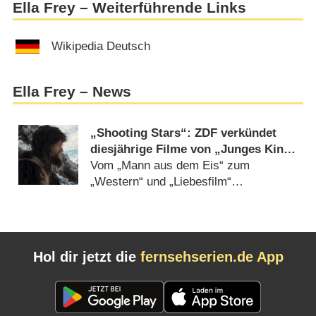
Ella Frey – Weiterführende Links
Wikipedia Deutsch
Ella Frey – News
„Shooting Stars“: ZDF verkündet
diesjährige Filme von „Junges Kino
im Zweiten“
Vom „Mann aus dem Eis“ zum
„Western“ und „Liebesfilm“
(
04.06.2020
)
Hol dir jetzt die
fernsehserien.de App