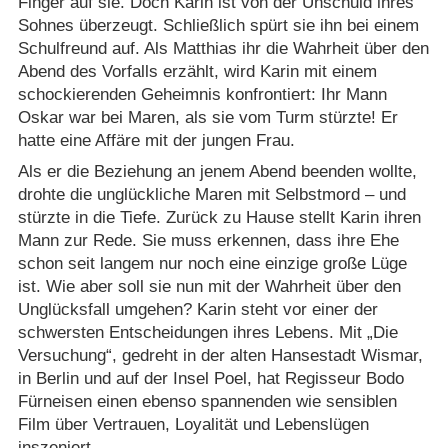
Finger auf sie. Doch Karin ist von der Unschuld ihres
Sohnes überzeugt. Schließlich spürt sie ihn bei einem
Schulfreund auf. Als Matthias ihr die Wahrheit über den
Abend des Vorfalls erzählt, wird Karin mit einem
schockierenden Geheimnis konfrontiert: Ihr Mann
Oskar war bei Maren, als sie vom Turm stürzte! Er
hatte eine Affäre mit der jungen Frau.
Als er die Beziehung an jenem Abend beenden wollte,
drohte die unglückliche Maren mit Selbstmord – und
stürzte in die Tiefe. Zurück zu Hause stellt Karin ihren
Mann zur Rede. Sie muss erkennen, dass ihre Ehe
schon seit langem nur noch eine einzige große Lüge
ist. Wie aber soll sie nun mit der Wahrheit über den
Unglücksfall umgehen? Karin steht vor einer der
schwersten Entscheidungen ihres Lebens. Mit „Die
Versuchung“, gedreht in der alten Hansestadt Wismar,
in Berlin und auf der Insel Poel, hat Regisseur Bodo
Fürneisen einen ebenso spannenden wie sensiblen
Film über Vertrauen, Loyalität und Lebenslügen
inszeniert.