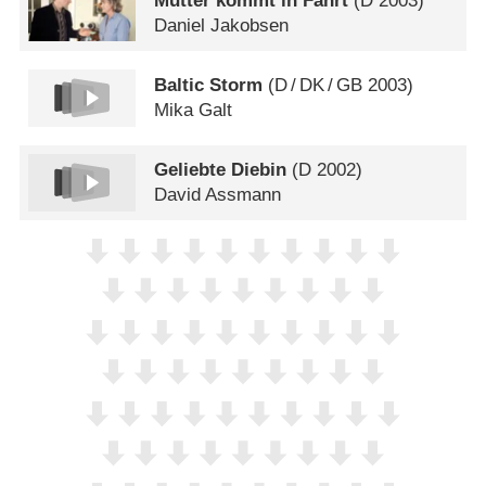
Mutter kommt in Fahrt
(
D
2003)
Daniel Jakobsen
Baltic Storm
(
D
/
DK
/
GB
2003)
Mika Galt
Geliebte Diebin
(
D
2002)
David Assmann