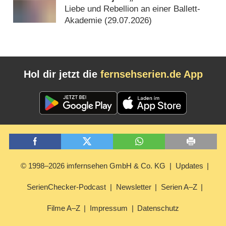
Liebe und Rebellion an einer Ballett-
Akademie (
29.07.2026
)
Hol dir jetzt die
fernsehserien.de App
© 1998–2026 imfernsehen GmbH & Co. KG
Updates
SerienChecker-Podcast
Newsletter
Serien A–Z
Filme A–Z
Impressum
Datenschutz