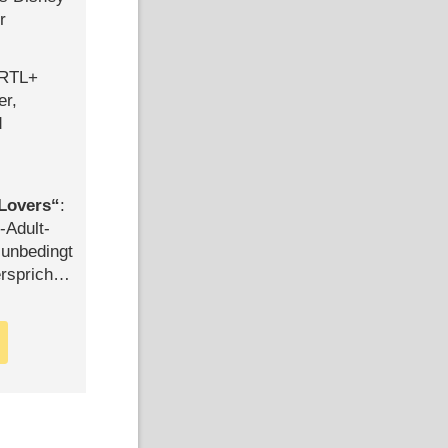
r
 RTL+
er,
d
Lovers
:
-Adult-
t unbedingt
rspricht –