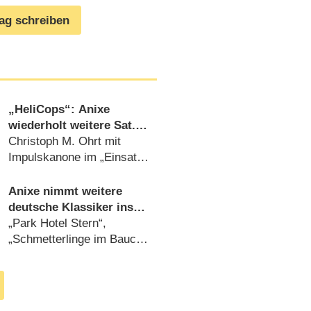
rag schreiben
„HeliCops“: Anixe
wiederholt weitere Sat.1-
Serie
Christoph M. Ohrt mit
Impulskanone im „Einsatz
über Berlin“ (
22.02.2016
)
Anixe nimmt weitere
deutsche Klassiker ins
Programm
„Park Hotel Stern“,
„Schmetterlinge im Bauch“
und „So ist das Leben!“ ab
März (
27.02.2015
)