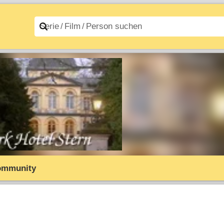
n A–Z
Filme A–Z
ommunity