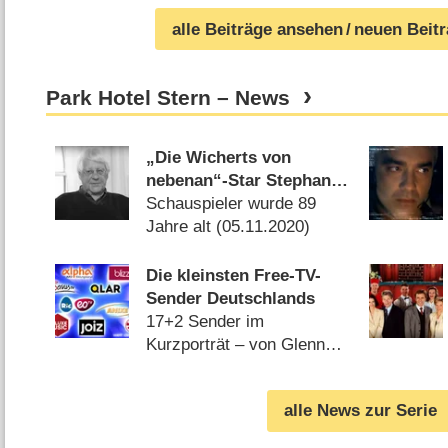
alle Beiträge ansehen
/ neuen Beit
Park Hotel Stern – News
„Die Wicherts von
nebenan“-Star Stephan
Orlac verstorben
Schauspieler wurde 89
Jahre alt (
05.11.2020
)
Die kleinsten Free-TV-
Sender Deutschlands
17+2 Sender im
Kurzporträt – von Glenn
Riedmeier (
20.01.2016
)
alle News zur Serie