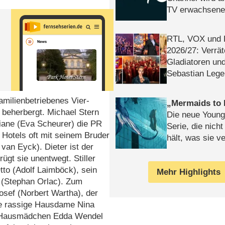
TV erwachsene
RTL, VOX und
2026/​27: Verrät
Gladiatoren un
Sebastian Lege
familienbetriebenes Vier-
Mermaids to 
 beherbergt. Michael Stern
Die neue Young
 Diane (Eva Scheurer) die PR
Serie, die nich
 Hotels oft mit seinem Bruder
hält, was sie ve
 van Eyck). Dieter ist der
Review
rügt sie unentwegt. Stiller
to (Adolf Laimböck), sein
Mehr Highlights
l (Stephan Orlac). Zum
osef (Norbert Wartha), der
e rassige Hausdame Nina
e Hausmädchen Edda Wendel