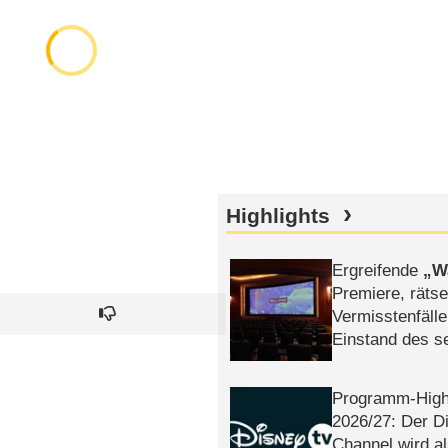
Highlights
Ergreifende
W
Premiere, rätse
Vermisstenfälle
Einstand des 
Tatort: Münc
Duos
Programm-High
2026/​27: Der D
Channel wird a