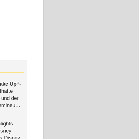
ake Up
-
lhafte
 und der
semineuen
hen
-
lights
isney
ls Disney