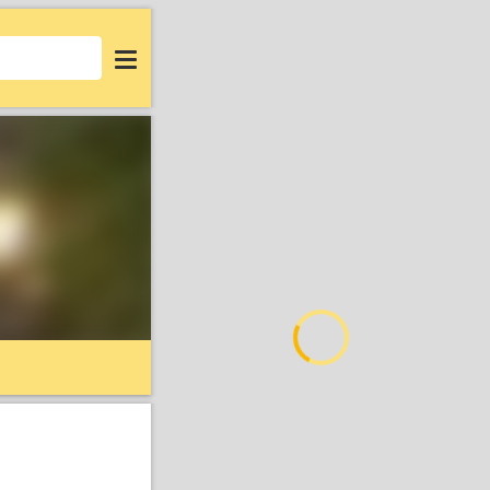
Login