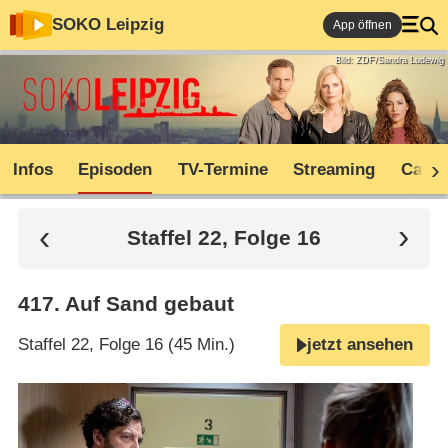
SOKO Leipzig
App öffnen
Bild: ZDF/Sandra Ludewig
Infos
Episoden
TV-Termine
Streaming
Cast
Staffel 22, Folge 16
417
.
Auf Sand gebaut
Staffel 22, Folge 16 (45 Min.)
jetzt ansehen