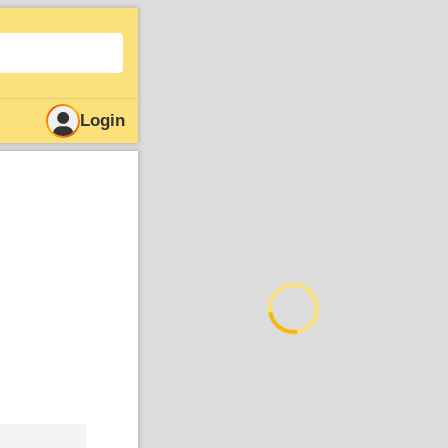
Login