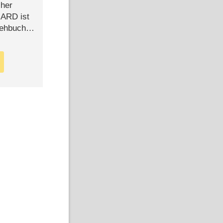
cher
n ARD ist
rehbuch
iew