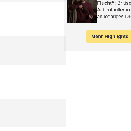
Flucht
: Britis
Actionthriller i
an löchriges D
gekettet – Rev
Mehr Highlights