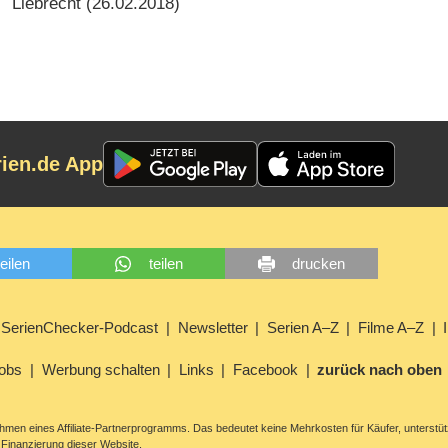
Liebrecht (
26.02.2018
)
rien.de App
teilen
teilen
drucken
SerienChecker-Podcast
Newsletter
Serien A–Z
Filme A–Z
obs
Werbung schalten
Links
Facebook
zurück nach oben
men eines Affiliate-Partnerprogramms. Das bedeutet keine Mehrkosten für Käufer, unterstüt
Finanzierung dieser Website.