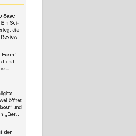
to Save
: Ein Sci-
rlegt die
 Review
e Farm
:
olf und
rie –
lights
wei öffnet
abou
und
len
Berlin
-Ableger
f der