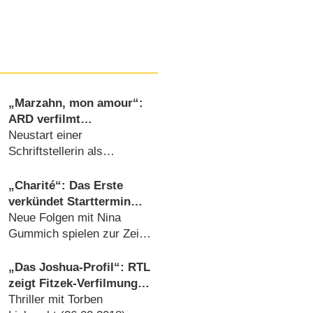
„Marzahn, mon amour“:
ARD verfilmt
Erfolgsroman als
Neustart einer
Miniserie
Schriftstellerin als
Fußpflegerin in Berlin-
Marzahn (
25.06.2024
)
„Charité“: Das Erste
verkündet Starttermin
der dritten Staffel
Neue Folgen mit Nina
Gummich spielen zur Zeit
des Mauerbaus
(
13.10.2020
)
„Das Joshua-Profil“: RTL
zeigt Fitzek-Verfilmung
an Karfreitag
Thriller mit Torben