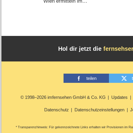
Wien ermitteln im
November gemeinsam
(
24.09.2019
)
Hol dir jetzt die
fernsehse
teilen
© 1998–2026 imfernsehen GmbH & Co. KG
Updates
Datenschutz
Datenschutzeinstellungen
J
* Transparenzhinweis: Für gekennzeichnete Links erhalten wir Provisionen im Rah