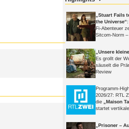
Stuart Fails 
the Universe
Fi-Abenteuer ze
Sitcom-Norm –
Unsere klein
Es grollt der W
säuselt die Prä
Review
Programm-High
2026/​27: RTL Z
die
Maison T
startet vertika
– Tag & Nacht
Prisoner – Au