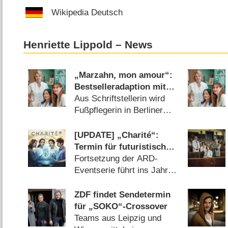
Wikipedia Deutsch
Henriette Lippold – News
„Marzahn, mon amour“:
Bestselleradaption mit
Free-TV-Termin im Ersten
Aus Schriftstellerin wird
Fußpflegerin in Berliner
Kultkiez (
04.02.2025
)
[UPDATE] „Charité“:
Termin für futuristische
Staffel 4 verkündet
Fortsetzung der ARD-
Eventserie führt ins Jahr
2049 (
28.02.2024
)
ZDF findet Sendetermin
für „SOKO“-Crossover
Teams aus Leipzig und