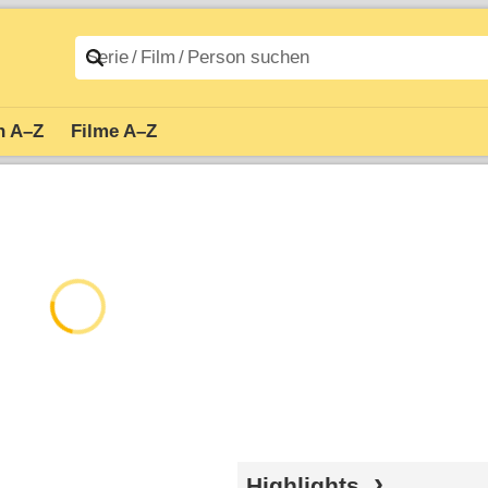
n A–Z
Filme A–Z
Highlights