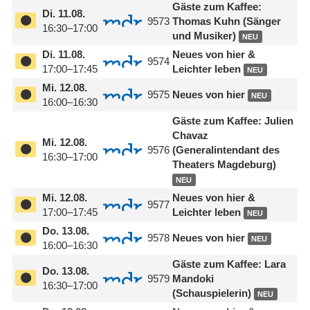
Gäste zum Kaffee:
Di.
11.08.
9573
Thomas Kuhn (Sänger
16:30–17:00
und Musiker)
NEU
Di.
11.08.
Neues von hier &
9574
17:00–17:45
Leichter leben
NEU
Mi.
12.08.
9575
Neues von hier
NEU
16:00–16:30
Gäste zum Kaffee: Julien
Chavaz
Mi.
12.08.
9576
(Generalintendant des
16:30–17:00
Theaters Magdeburg)
NEU
Mi.
12.08.
Neues von hier &
9577
17:00–17:45
Leichter leben
NEU
Do.
13.08.
9578
Neues von hier
NEU
16:00–16:30
Gäste zum Kaffee: Lara
Do.
13.08.
9579
Mandoki
16:30–17:00
(Schauspielerin)
NEU