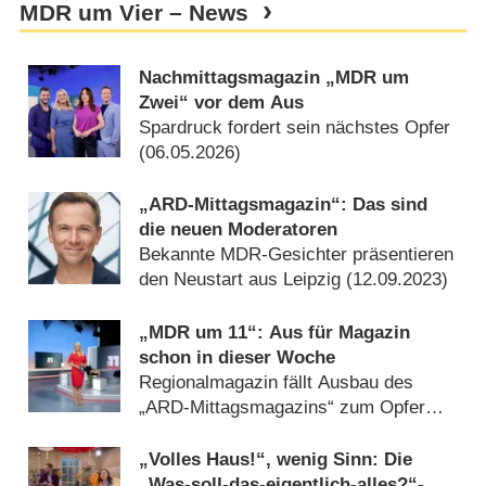
MDR um Vier – News
Nachmittagsmagazin „MDR um
Zwei“ vor dem Aus
Spardruck fordert sein nächstes Opfer
(
06.05.2026
)
„ARD-Mittagsmagazin“: Das sind
die neuen Moderatoren
Bekannte MDR-Gesichter präsentieren
den Neustart aus Leipzig (
12.09.2023
)
„MDR um 11“: Aus für Magazin
schon in dieser Woche
Regionalmagazin fällt Ausbau des
„ARD-Mittagsmagazins“ zum Opfer
(
31.08.2023
)
„Volles Haus!“, wenig Sinn: Die
„Was-soll-das-eigentlich-alles?“-