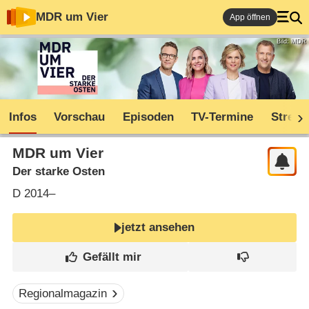
MDR um Vier
App öffnen
Bild: MDR
Infos
Vorschau
Episoden
TV-Termine
Stream
MDR um Vier
Der starke Osten
D
2014–
jetzt ansehen
Regionalmagazin