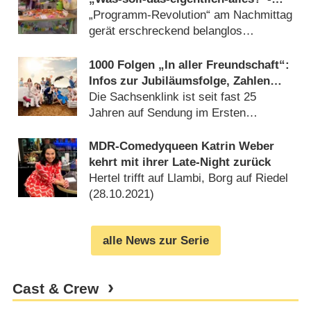
Show in Sat.1 – Review
„Programm-Revolution“ am Nachmittag
gerät erschreckend belanglos
(
27.02.2023
)
1000 Folgen „In aller Freundschaft“:
Infos zur Jubiläumsfolge, Zahlen
und Fakten zur Erfolgsgeschichte
Die Sachsenklink ist seit fast 25
Jahren auf Sendung im Ersten
(
29.01.2023
)
MDR-Comedyqueen Katrin Weber
kehrt mit ihrer Late-Night zurück
Hertel trifft auf Llambi, Borg auf Riedel
(
28.10.2021
)
alle News zur Serie
Cast & Crew