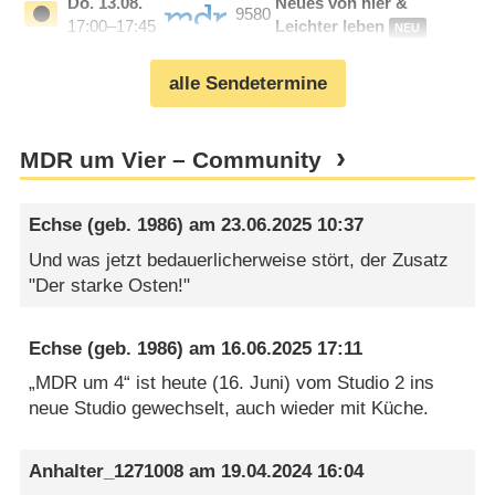
Do.
13.08.
Neues von hier &
9580
17:00–17:45
Leichter leben
NEU
alle Sendetermine
MDR um Vier – Community
Echse
(geb. 1986) am
23.06.2025 10:37
Und was jetzt bedauerlicherweise stört, der Zusatz
"Der starke Osten!"
Echse
(geb. 1986) am
16.06.2025 17:11
„MDR um 4“ ist heute (16. Juni) vom Studio 2 ins
neue Studio gewechselt, auch wieder mit Küche.
Anhalter_1271008
am
19.04.2024 16:04