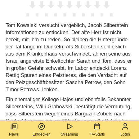
Tom Kowalski versucht vergeblich, Jacob Silberstein
Informationen zu entlocken. Der alte Herr ist nicht
bereit, mit ihm zu reden. So bleiben die Hintergründe
der Tat lange im Dunkeln. Als Silberstein schließlich
aus dem Krankenhaus verschwindet, ahnen seine aus
Israel angereiste Enkeltochter Sarah und Tom, dass er
in großer Gefahr schwebt. Im Labor entdeckt Lorenz
Rettig Spuren eines Pelztieres, die den Verdacht auf
den Pelzgeschäftbesitzer Sascha Petrow, den Sohn
Timor Petrows, lenken.
Ein ehemaliger Kollege Hajos und ebenfalls Bekannter
Silbersteins, Willi Grabowski, bestätigt die Vermutung,
dass Silberstein wegen eines Barguzin-Zobels nach
Deutschland gereist ist. Offenbar sind alle Beteiligten
auf der Suche nach dem wertvollen Pelzmantel, der
News
Entdecken
Streaming
TV-Starts
Login
einmal der Familie Silberstein gehörte. Den SOKO-