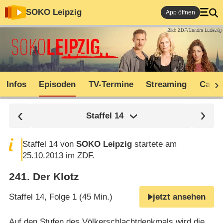
SOKO Leipzig
App öffnen
Bild: ZDF/Sandra Ludewig
Infos
Episoden
TV-Termine
Streaming
Cast
Staffel
14
Staffel 14 von
SOKO Leipzig
startete am
25.10.2013 im ZDF.
241
.
Der Klotz
Staffel 14, Folge 1 (45 Min.)
jetzt ansehen
Auf den Stufen des Völkerschlachtdenkmals wird die