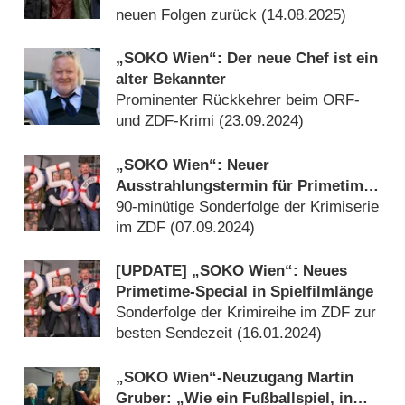
neuen Folgen zurück (
14.08.2025
)
„SOKO Wien“: Der neue Chef ist ein
alter Bekannter
Prominenter Rückkehrer beim ORF-
und ZDF-Krimi (
23.09.2024
)
„SOKO Wien“: Neuer
Ausstrahlungstermin für Primetime-
Special in Spielfilmlänge
90-minütige Sonderfolge der Krimiserie
im ZDF (
07.09.2024
)
[UPDATE] „SOKO Wien“: Neues
Primetime-Special in Spielfilmlänge
Sonderfolge der Krimireihe im ZDF zur
besten Sendezeit (
16.01.2024
)
„SOKO Wien“-Neuzugang Martin
Gruber: „Wie ein Fußballspiel, in