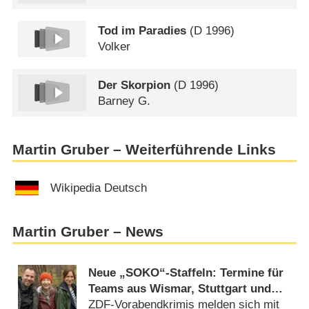
Tod im Paradies
(
D
1996)
Volker
Der Skorpion
(
D
1996)
Barney G.
Martin Gruber – Weiterführende Links
Wikipedia Deutsch
Martin Gruber – News
Neue „SOKO“-Staffeln: Termine für
Teams aus Wismar, Stuttgart und
Wien verkündet
ZDF-Vorabendkrimis melden sich mit