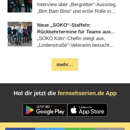
das man in der 95. Minute
Interview über „Bergretter“-Ausstieg,
eingewechselt wird“
„Bim Bam Bino“ und erste Rolle in
Gottschalk-Film (
19.10.2023
)
Neue „SOKO“-Staffeln:
Rückkehrtermine für Teams aus
Potsdam, Köln, Wismar und
„SOKO Köln“-Chefin steigt aus,
Stuttgart verkündet
„Lindenstraße“-Veteranin besucht
„SOKO Stuttgart“ (
17.08.2023
)
mehr…
Hol dir jetzt die
fernsehserien.de App