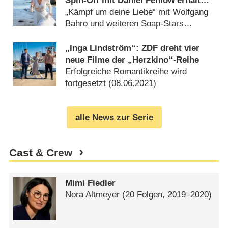
Spin-Off mit Daniel Fehlow erhält
Starttermin
„Kämpf um deine Liebe“ mit Wolfgang
Bahro und weiteren Soap-Stars
(
21.11.2022
)
„Inga Lindström“: ZDF dreht vier
neue Filme der „Herzkino“-Reihe
Erfolgreiche Romantikreihe wird
fortgesetzt (
08.06.2021
)
alle News zur Serie
Cast & Crew
Mimi Fiedler
Nora Altmeyer
(20 Folgen, 2019⁠–⁠2020)