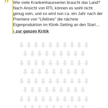
Wie viele Krankenhausserien braucht das Land?
Nach Ansicht von RTL können es wohl nicht
genug sein, und so wird nun ca. ein Jahr nach der
Premiere von "Lifelines" die nächste
Eigenproduktion im Klinik-Setting an den Start
geschickt. Im Zentrum stehen zwei ehemals
› zur ganzen Kritik
befreundete Krankenschwestern, die sich aus
guten Gründen in den letzten 16 Jahren aus dem
Weg gegangen sind, und nun gezwungen sind
wieder zusammenzuarbeiten.Am Dienstag, 30.
April, ist um 21.15 Uhr die erste Folge der
Serie …