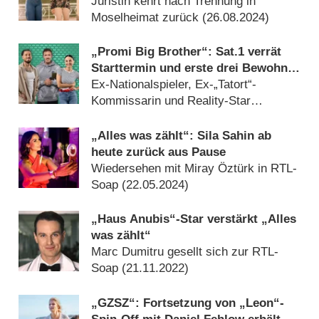
Juristin kehrt nach Trennung in
Moselheimat zurück (
26.08.2024
)
„Promi Big Brother“: Sat.1 verrät
Starttermin und erste drei Bewohner
der neuen Staffel
Ex-Nationalspieler, Ex-„Tatort“-
Kommissarin und Reality-Star
(
13.08.2024
)
„Alles was zählt“: Sila Sahin ab
heute zurück aus Pause
Wiedersehen mit Miray Öztürk in RTL-
Soap (
22.05.2024
)
„Haus Anubis“-Star verstärkt „Alles
was zählt“
Marc Dumitru gesellt sich zur RTL-
Soap (
21.11.2022
)
„GZSZ“: Fortsetzung von „Leon“-